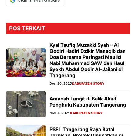
POS TERKAIT
Kyai Taufiq Muzakki Syah – Al
Qodiri Hadiri Dzikir Manaqib dan
Doa Bersama Peringati Maulid
Nabi Muhammad SAW dan Haul
Syekh Abdul Qodir Al-Jailani di
Tangerang
Des. 26, 2025
KABUPATEN STORY
Amanah Langit di Balik Akad
Penghulu Kabupaten Tangerang
Nov. 4, 2025
KABUPATEN STORY
PSEL Tangerang Raya Batal
Terpisah, Proyek Dipusatkan di