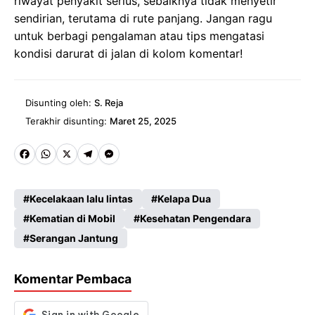
riwayat penyakit serius, sebaiknya tidak menyetir
sendirian, terutama di rute panjang. Jangan ragu
untuk berbagi pengalaman atau tips mengatasi
kondisi darurat di jalan di kolom komentar!
Disunting oleh:
S. Reja
Terakhir disunting:
Maret 25, 2025
Fa
W
X
Te
M
ce
ha
le
es
Kecelakaan lalu lintas
Kelapa Dua
b
ts
gr
se
Kematian di Mobil
Kesehatan Pengendara
o
A
a
n
Serangan Jantung
o
p
m
g
k
p
er
Komentar Pembaca