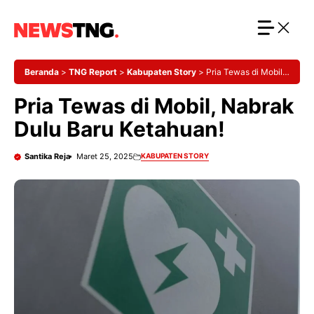
Langsung
ke
isi
Beranda
>
TNG Report
>
Kabupaten Story
>
Pria Tewas di Mobil,
Nabrak Dulu Baru Ketahuan!
Pria Tewas di Mobil, Nabrak
Dulu Baru Ketahuan!
Santika Reja
Maret 25, 2025
KABUPATEN STORY