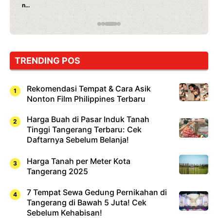
n
Jepang
yang
Wajib
Dicoba,
Bukan
Cuma
TRENDING POS
Sushi!
Rekomendasi Tempat & Cara Asik
Nonton Film Philippines Terbaru
Harga Buah di Pasar Induk Tanah
Tinggi Tangerang Terbaru: Cek
Daftarnya Sebelum Belanja!
Harga Tanah per Meter Kota
Tangerang 2025
7 Tempat Sewa Gedung Pernikahan di
Tangerang di Bawah 5 Juta! Cek
Sebelum Kehabisan!