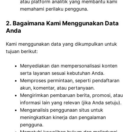
atau platform analitik yang membantu kami
memahami perilaku pengguna.
2. Bagaimana Kami Menggunakan Data
Anda
Kami menggunakan data yang dikumpulkan untuk
tujuan berikut:
Menyediakan dan mempersonalisasi konten
serta layanan sesuai kebutuhan Anda.
Memproses permintaan, seperti pendaftaran
akun, komentar, atau pertanyaan.
Mengirimkan pembaruan berita, promosi, atau
informasi lain yang relevan (jika Anda setuju).
Menganalisis penggunaan situs untuk
meningkatkan kinerja dan pengalaman
pengguna.