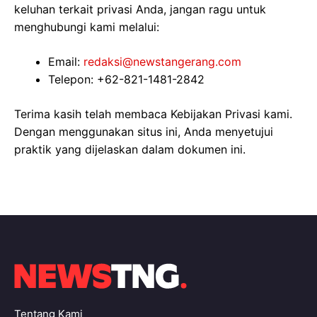
keluhan terkait privasi Anda, jangan ragu untuk
menghubungi kami melalui:
Email:
redaksi@newstangerang.com
Telepon: +62-821-1481-2842
Terima kasih telah membaca Kebijakan Privasi kami.
Dengan menggunakan situs ini, Anda menyetujui
praktik yang dijelaskan dalam dokumen ini.
Tentang Kami