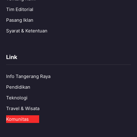
Tim Editorial
Pasang Iklan
Syarat & Ketentuan
Link
Info Tangerang Raya
Pendidikan
Teknologi
Travel & Wisata
Komunitas