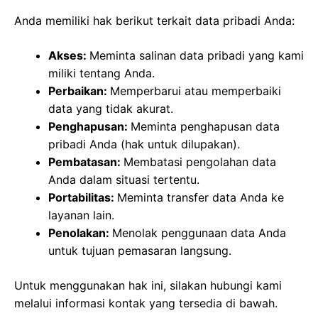
Anda memiliki hak berikut terkait data pribadi Anda:
Akses:
Meminta salinan data pribadi yang kami
miliki tentang Anda.
Perbaikan:
Memperbarui atau memperbaiki
data yang tidak akurat.
Penghapusan:
Meminta penghapusan data
pribadi Anda (hak untuk dilupakan).
Pembatasan:
Membatasi pengolahan data
Anda dalam situasi tertentu.
Portabilitas:
Meminta transfer data Anda ke
layanan lain.
Penolakan:
Menolak penggunaan data Anda
untuk tujuan pemasaran langsung.
Untuk menggunakan hak ini, silakan hubungi kami
melalui informasi kontak yang tersedia di bawah.