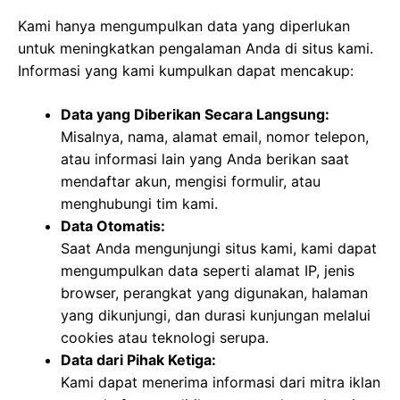
Kami hanya mengumpulkan data yang diperlukan
untuk meningkatkan pengalaman Anda di situs kami.
Informasi yang kami kumpulkan dapat mencakup:
Data yang Diberikan Secara Langsung:
Misalnya, nama, alamat email, nomor telepon,
atau informasi lain yang Anda berikan saat
mendaftar akun, mengisi formulir, atau
menghubungi tim kami.
Data Otomatis:
Saat Anda mengunjungi situs kami, kami dapat
mengumpulkan data seperti alamat IP, jenis
browser, perangkat yang digunakan, halaman
yang dikunjungi, dan durasi kunjungan melalui
cookies atau teknologi serupa.
Data dari Pihak Ketiga:
Kami dapat menerima informasi dari mitra iklan