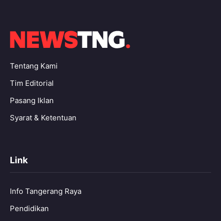
Tentang Kami
Tim Editorial
Pasang Iklan
Syarat & Ketentuan
Link
Info Tangerang Raya
Pendidikan