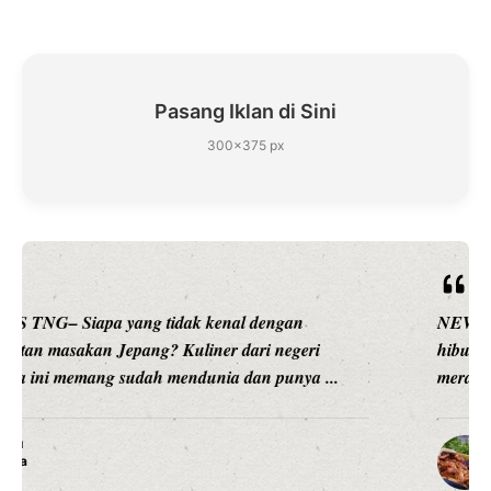
Pasang Iklan di Sini
300×375 px
NEWS TNG– Siapa sangka, dua nama besar di dunia
hiburan, Nunung Srimulat dan Vicky Prasetyo, kini
merambah dunia kuliner dengan ...
Nunung Srimulat & Vicky Prasetyo Buka Restoran
Ayam Panggang! Cuma Rp 15 Ribu, Resep
Rahasia Mami Bikin Nagih!