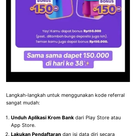
Langkah-langkah untuk menggunakan kode referral
sangat mudah:
Unduh Aplikasi Krom Bank
dari Play Store atau
App Store.
Lakukan Pendaftaran
dan isi data diri secara