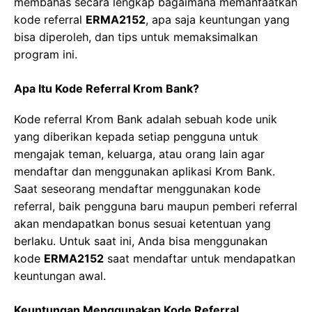
membahas secara lengkap bagaimana memanfaatkan
kode referral
ERMA2152
, apa saja keuntungan yang
bisa diperoleh, dan tips untuk memaksimalkan
program ini.
Apa Itu Kode Referral Krom Bank?
Kode referral Krom Bank adalah sebuah kode unik
yang diberikan kepada setiap pengguna untuk
mengajak teman, keluarga, atau orang lain agar
mendaftar dan menggunakan aplikasi Krom Bank.
Saat seseorang mendaftar menggunakan kode
referral, baik pengguna baru maupun pemberi referral
akan mendapatkan bonus sesuai ketentuan yang
berlaku. Untuk saat ini, Anda bisa menggunakan
kode
ERMA2152
saat mendaftar untuk mendapatkan
keuntungan awal.
Keuntungan Menggunakan Kode Referral