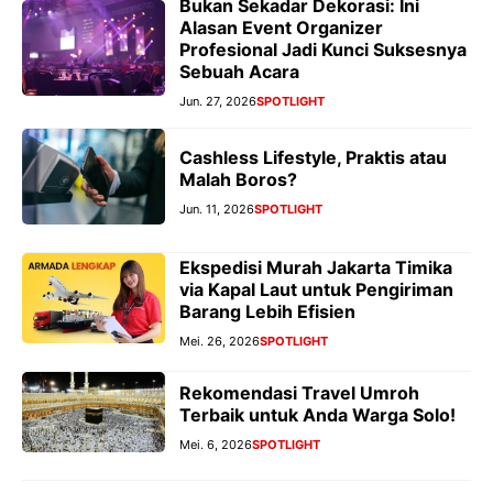
Bukan Sekadar Dekorasi: Ini
Alasan Event Organizer
Profesional Jadi Kunci Suksesnya
Sebuah Acara
Jun. 27, 2026
SPOTLIGHT
Cashless Lifestyle, Praktis atau
Malah Boros?
Jun. 11, 2026
SPOTLIGHT
Ekspedisi Murah Jakarta Timika
via Kapal Laut untuk Pengiriman
Barang Lebih Efisien
Mei. 26, 2026
SPOTLIGHT
Rekomendasi Travel Umroh
Terbaik untuk Anda Warga Solo!
Mei. 6, 2026
SPOTLIGHT