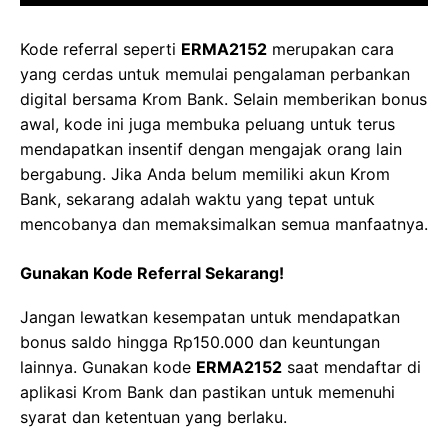
Kode referral seperti
ERMA2152
merupakan cara
yang cerdas untuk memulai pengalaman perbankan
digital bersama Krom Bank. Selain memberikan bonus
awal, kode ini juga membuka peluang untuk terus
mendapatkan insentif dengan mengajak orang lain
bergabung. Jika Anda belum memiliki akun Krom
Bank, sekarang adalah waktu yang tepat untuk
mencobanya dan memaksimalkan semua manfaatnya.
Gunakan Kode Referral Sekarang!
Jangan lewatkan kesempatan untuk mendapatkan
bonus saldo hingga Rp150.000 dan keuntungan
lainnya. Gunakan kode
ERMA2152
saat mendaftar di
aplikasi Krom Bank dan pastikan untuk memenuhi
syarat dan ketentuan yang berlaku.