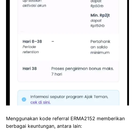
Menggunakan kode referral ERMA2152 memberikan
berbagai keuntungan, antara lain: