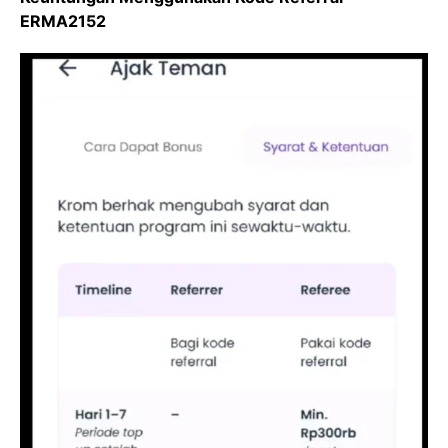
ERMA2152