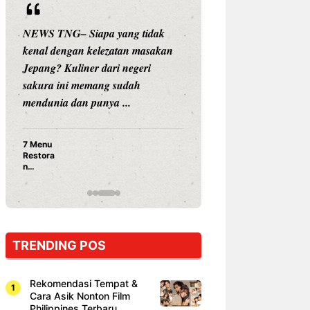
NEWS TNG– Siapa yang tidak
NEWS TNG– Siap
kenal dengan kelezatan masakan
nama besar di dun
Jepang? Kuliner dari negeri
Nunung Srimulat 
sakura ini memang sudah
Prasetyo, kini m
mendunia dan punya ...
kuliner dengan ...
7 Menu
Nunung S
Restora
Prasetyo
n
Ayam Pa
Jepang
15 Ribu,
yang
Mami Bik
Wajib
Dicoba,
Bukan
Cuma
TRENDING POS
Sushi!
Rekomendasi Tempat &
Cara Asik Nonton Film
Philippines Terbaru