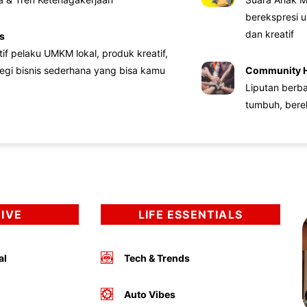
berekspresi u
dan kreatif
s
atif pelaku UMKM lokal, produk kreatif,
tegi bisnis sederhana yang bisa kamu
Community 
Liputan berb
tumbuh, bere
DIVE
LIFE ESSENTIALS
al
Tech & Trends
Auto Vibes