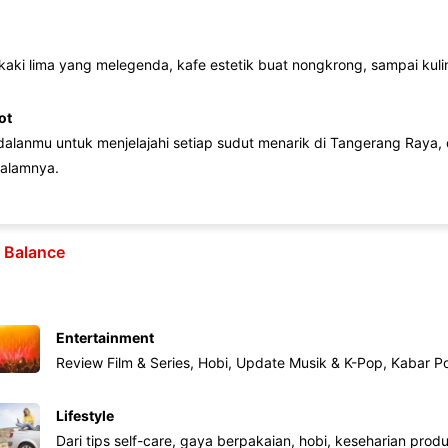
 kaki lima yang melegenda, kafe estetik buat nongkrong, sampai kuline
ot
lanmu untuk menjelajahi setiap sudut menarik di Tangerang Raya, d
alamnya.
e Balance
Entertainment
Review Film & Series, Hobi, Update Musik & K-Pop, Kabar P
Lifestyle
Dari tips self-care, gaya berpakaian, hobi, keseharian produk