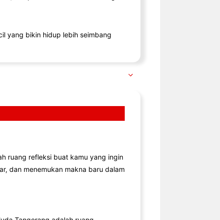
il yang bikin hidup lebih seimbang
lah ruang refleksi buat kamu yang ingin
jar, dan menemukan makna baru dalam
uda Tangerang adalah ruang