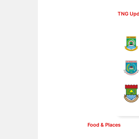
Langsung
ke
TNG Upd
isi
Food & Places