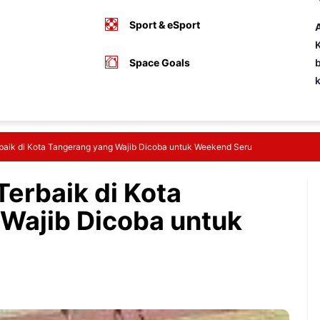
Sport & eSport
A
K
Space Goals
b
rbaik di Kota Tangerang yang Wajib Dicoba untuk Weekend Seru
Terbaik di Kota
Wajib Dicoba untuk