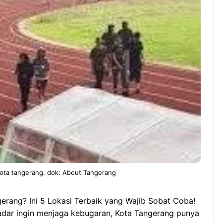
ndung –
NEWS TNG– Pernah gak sih
antian tahun
kamu mulai ngerjain sesuatu cuma
ll you can eat
buat iseng-iseng, eh ternyata malah
u Can Eat Bandung
jadi peluang bisnis yang
.
menguntungkan? ...
 2026, Kakkoii
Dari Iseng Jadi Cuan: Kisah
 Hadirkan Pesta All
TUM_ATUL yang Ubah
 Eat Mulai Rp
Hampers Jadi Bisnis Kece
0
kota tangerang. dok: About Tangerang
gerang? Ini 5 Lokasi Terbaik yang Wajib Sobat Coba!
adar ingin menjaga kebugaran, Kota Tangerang punya