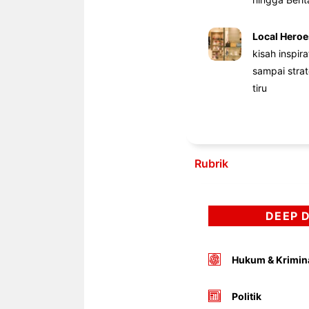
Local Heroe
kisah inspir
sampai stra
tiru
Rubrik
DEEP 
Hukum & Krimin
Politik