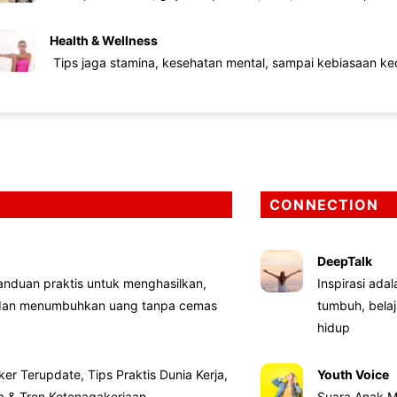
Health & Wellness
Tips jaga stamina, kesehatan mental, sampai kebiasaan kec
CONNECTION
DeepTalk
nduan praktis untuk menghasilkan,
Inspirasi ada
 dan menumbuhkan uang tanpa cemas
tumbuh, bela
hidup
ker Terupdate, Tips Praktis Dunia Kerja,
Youth Voice
ta & Tren Ketenagakerjaan
Suara Anak M