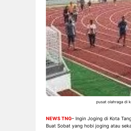
NEWS TNG– Siapa sangka, dua
NEWS TNG– Ba
nama besar di dunia hiburan,
Menyambut perg
Nunung Srimulat dan Vicky
2026, restoran a
Prasetyo, kini merambah dunia
Kakkoii All Yo
kuliner dengan ...
menghadirkan ..
Nunung Srimulat & Vicky
Sambut
Prasetyo Buka Restoran
Bandung
Ayam Panggang! Cuma Rp
You Can
15 Ribu, Resep Rahasia
145.00
Mami Bikin Nagih!
pusat olahraga di 
NEWS TNG
– Ingin Joging di Kota Tan
Buat Sobat yang hobi joging atau sek