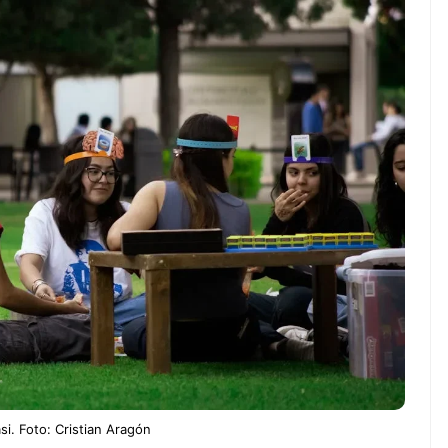
ndung –
NEWS TNG– Pernah gak sih
antian tahun
kamu mulai ngerjain sesuatu cuma
ll you can eat
buat iseng-iseng, eh ternyata malah
u Can Eat Bandung
jadi peluang bisnis yang
.
menguntungkan? ...
 2026, Kakkoii
Dari Iseng Jadi Cuan: Kisah
 Hadirkan Pesta All
TUM_ATUL yang Ubah
 Eat Mulai Rp
Hampers Jadi Bisnis Kece
0
asi. Foto: Cristian Aragón