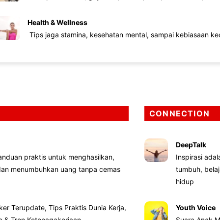
Health & Wellness
Tips jaga stamina, kesehatan mental, sampai kebiasaan kec
CONNECTION
DeepTalk
nduan praktis untuk menghasilkan,
Inspirasi ada
 dan menumbuhkan uang tanpa cemas
tumbuh, bela
hidup
ker Terupdate, Tips Praktis Dunia Kerja,
Youth Voice
ta & Tren Ketenagakerjaan
Suara Anak M