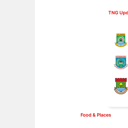
Langsung
ke
TNG Upd
isi
Food & Places