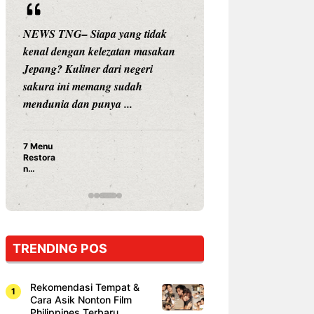
NEWS TNG– Siapa yang tidak
NEWS TNG– Siap
kenal dengan kelezatan masakan
nama besar di dun
Jepang? Kuliner dari negeri
Nunung Srimulat 
sakura ini memang sudah
Prasetyo, kini m
mendunia dan punya ...
kuliner dengan ...
7 Menu
Nunung S
Restora
Prasetyo
n
Ayam Pa
Jepang
15 Ribu,
yang
Mami Bik
Wajib
Dicoba,
Bukan
Cuma
TRENDING POS
Sushi!
Rekomendasi Tempat &
Cara Asik Nonton Film
Philippines Terbaru