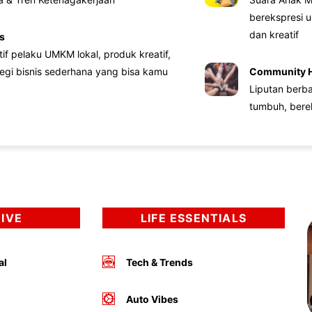
berekspresi u
dan kreatif
s
atif pelaku UMKM lokal, produk kreatif,
tegi bisnis sederhana yang bisa kamu
Community 
Liputan berb
tumbuh, bere
DIVE
LIFE ESSENTIALS
al
Tech & Trends
Auto Vibes