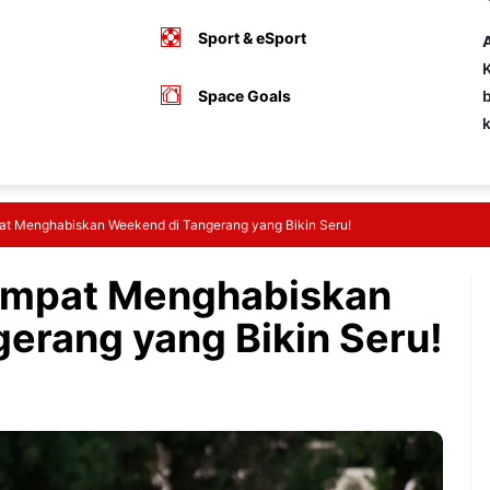
Sport & eSport
A
K
Space Goals
b
t Menghabiskan Weekend di Tangerang yang Bikin Seru!
empat Menghabiskan
erang yang Bikin Seru!