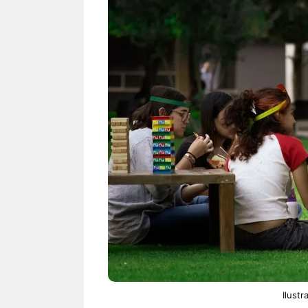
NEWS TNG– Siapa sangka, dua
NEWS TNG– Ba
nama besar di dunia hiburan,
Menyambut perg
Nunung Srimulat dan Vicky
2026, restoran a
Prasetyo, kini merambah dunia
Kakkoii All Yo
kuliner dengan ...
menghadirkan ..
Nunung Srimulat & Vicky
Sambut
Prasetyo Buka Restoran
Bandung
Ayam Panggang! Cuma Rp
You Can
15 Ribu, Resep Rahasia
145.00
Mami Bikin Nagih!
Ilustr