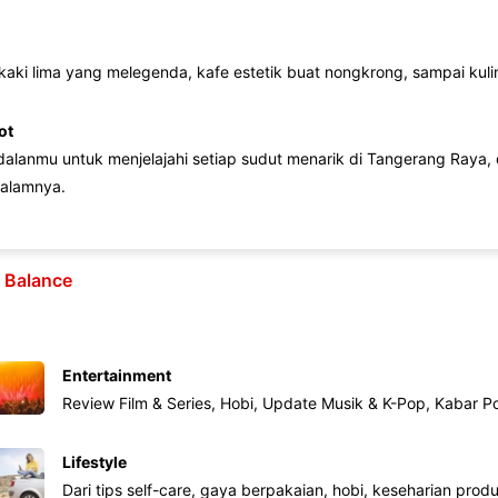
 kaki lima yang melegenda, kafe estetik buat nongkrong, sampai kuline
ot
lanmu untuk menjelajahi setiap sudut menarik di Tangerang Raya, d
alamnya.
e Balance
Entertainment
Review Film & Series, Hobi, Update Musik & K-Pop, Kabar P
Lifestyle
Dari tips self-care, gaya berpakaian, hobi, keseharian produk