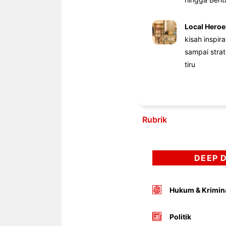
Local Heroe
kisah inspir
sampai stra
tiru
Rubrik
DEEP 
Hukum & Krimin
Politik