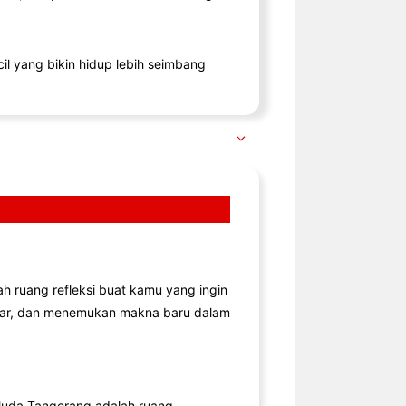
il yang bikin hidup lebih seimbang
lah ruang refleksi buat kamu yang ingin
jar, dan menemukan makna baru dalam
uda Tangerang adalah ruang