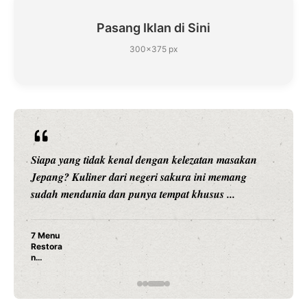
Pasang Iklan di Sini
300×375 px
Siapa yang tidak kenal dengan kelezatan masakan
Jepang? Kuliner dari negeri sakura ini memang
sudah mendunia dan punya tempat khusus ...
7 Menu
Restora
n
Jepang
yang
Wajib
Dicoba,