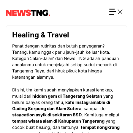
Langsung
ke
isi
Healing & Travel
Penat dengan rutinitas dan butuh penyegaran?
Tenang, kamu nggak perlu jauh-jauh ke luar kota.
Kategori ‘Jalan-Jalan’ dari News TNG adalah panduan
andalanmu untuk menjelajahi setiap sudut menarik di
Tangerang Raya, dari hiruk pikuk kota hingga
ketenangan alamnya.
Di sini, tim kami sudah menyiapkan kurasi lengkap,
mulai dari
hidden gem di Tangerang Selatan
yang
belum banyak orang tahu,
kafe Instagramable di
Gading Serpong dan Alam Sutera
, sampai ide
staycation asyik di sekitaran BSD
. Kami juga meliput
tempat wisata alam di Kabupaten Tangerang
yang
cocok buat
healing
, dan tentunya,
tempat nongkrong