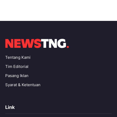
Tentang Kami
Tim Editorial
Pasang Iklan
Syarat & Ketentuan
Link