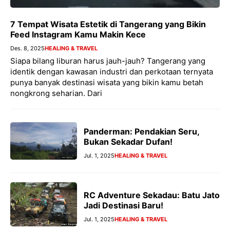
7 Tempat Wisata Estetik di Tangerang yang Bikin
Feed Instagram Kamu Makin Kece
Des. 8, 2025
HEALING & TRAVEL
Siapa bilang liburan harus jauh-jauh? Tangerang yang
identik dengan kawasan industri dan perkotaan ternyata
punya banyak destinasi wisata yang bikin kamu betah
nongkrong seharian. Dari
Panderman: Pendakian Seru,
Bukan Sekadar Dufan!
Jul. 1, 2025
HEALING & TRAVEL
RC Adventure Sekadau: Batu Jato
Jadi Destinasi Baru!
Jul. 1, 2025
HEALING & TRAVEL