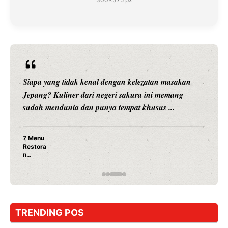
Siapa yang tidak kenal dengan kelezatan masakan
Jepang? Kuliner dari negeri sakura ini memang
sudah mendunia dan punya tempat khusus ...
7 Menu
Restora
n
Jepang
yang
Wajib
Dicoba,
Bukan
Cuma
TRENDING POS
Sushi!