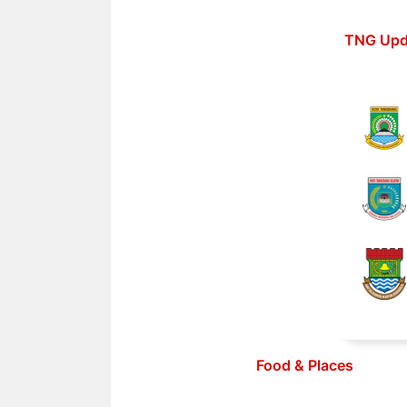
Langsung
ke
TNG Upd
isi
Food & Places