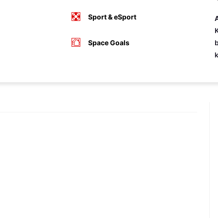
Sport & eSport
A
K
Space Goals
b