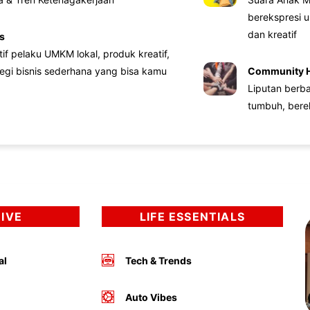
berekspresi u
dan kreatif
s
atif pelaku UMKM lokal, produk kreatif,
tegi bisnis sederhana yang bisa kamu
Community 
Liputan berb
tumbuh, bere
DIVE
LIFE ESSENTIALS
al
Tech & Trends
Auto Vibes