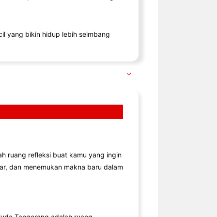
il yang bikin hidup lebih seimbang
lah ruang refleksi buat kamu yang ingin
jar, dan menemukan makna baru dalam
uda Tangerang adalah ruang