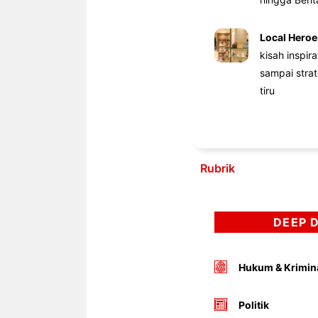
Local Heroe
kisah inspir
sampai stra
tiru
Rubrik
DEEP 
Hukum & Krimin
Politik