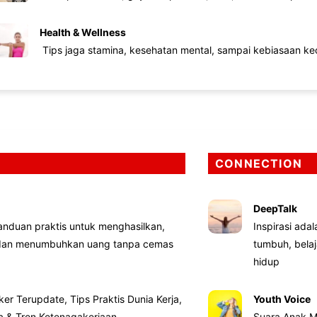
Health & Wellness
Tips jaga stamina, kesehatan mental, sampai kebiasaan kec
CONNECTION
DeepTalk
nduan praktis untuk menghasilkan,
Inspirasi ada
 dan menumbuhkan uang tanpa cemas
tumbuh, bela
hidup
ker Terupdate, Tips Praktis Dunia Kerja,
Youth Voice
ta & Tren Ketenagakerjaan
Suara Anak M