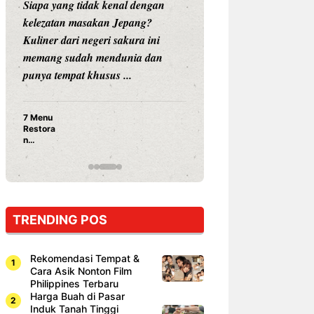
Siapa yang tidak kenal dengan
Siapa sangka, dua
kelezatan masakan Jepang?
dunia hiburan, N
Kuliner dari negeri sakura ini
dan Vicky Praset
memang sudah mendunia dan
dunia kuliner de
punya tempat khusus ...
restoran ...
7 Menu
Nunung S
Restora
Prasetyo
n
Ayam Pa
Jepang
15 Ribu,
yang
Mami Bik
Wajib
Dicoba,
Bukan
Cuma
TRENDING POS
Sushi!
Rekomendasi Tempat &
Cara Asik Nonton Film
Philippines Terbaru
Harga Buah di Pasar
Induk Tanah Tinggi