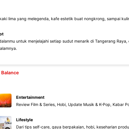
 kaki lima yang melegenda, kafe estetik buat nongkrong, sampai kuline
ot
lanmu untuk menjelajahi setiap sudut menarik di Tangerang Raya, d
alamnya.
e Balance
Entertainment
Review Film & Series, Hobi, Update Musik & K-Pop, Kabar P
Lifestyle
Dari tips self-care, gaya berpakaian, hobi, keseharian produk