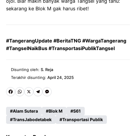
ojol. Biar makin banyak warga Tangsel yang tahu:
sekarang ke Blok M gak harus ribet!
#TangerangUpdate #BeritaTNG #WargaTangerang
#TangselNaikBus #TransportasiPublikTangsel
Disunting oleh:
S. Reja
Terakhir disunting:
April 24, 2025
Fa
W
X
Te
M
ce
ha
le
es
Alam Sutera
Blok M
S61
b
ts
gr
se
TransJabodetabek
Transportasi Publik
o
A
a
n
o
p
m
g