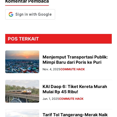
Komentar Pembaca
k
p
er
POS TERKAIT
Menjemput Transportasi Publik:
Mimpi Baru dari Poris ke Puri
Nov. 4, 2025
COMMUTE HACK
KAI Daop 6: Tiket Kereta Murah
Mulai Rp 45 Ribu!
Jun. 1, 2025
COMMUTE HACK
Tarif Tol Tangerang-Merak Naik