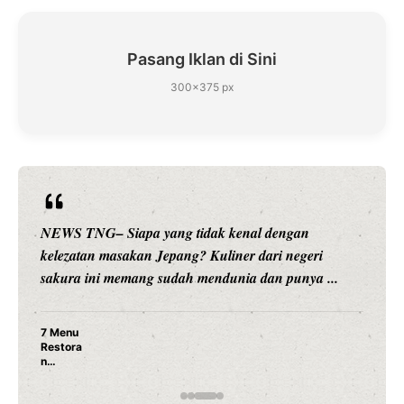
Pasang Iklan di Sini
300×375 px
NEWS TNG– Siapa sangka, dua nama besar di du
i
hiburan, Nunung Srimulat dan Vicky Prasetyo, kin
...
merambah dunia kuliner dengan ...
Nunung Srimulat & Vicky Prasetyo Buka Resto
Ayam Panggang! Cuma Rp 15 Ribu, Resep
Rahasia Mami Bikin Nagih!