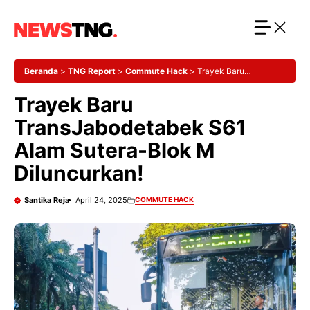
Langsung
ke
isi
Beranda
>
TNG Report
>
Commute Hack
>
Trayek Baru
TransJabodetabek S61 Alam Sutera-Blok M Diluncurkan!
Trayek Baru
TransJabodetabek S61
Alam Sutera-Blok M
Diluncurkan!
Santika Reja
April 24, 2025
COMMUTE HACK