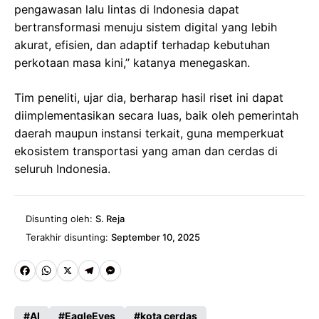
pengawasan lalu lintas di Indonesia dapat
bertransformasi menuju sistem digital yang lebih
akurat, efisien, dan adaptif terhadap kebutuhan
perkotaan masa kini,’’ katanya menegaskan.
Tim peneliti, ujar dia, berharap hasil riset ini dapat
diimplementasikan secara luas, baik oleh pemerintah
daerah maupun instansi terkait, guna memperkuat
ekosistem transportasi yang aman dan cerdas di
seluruh Indonesia.
Disunting oleh:
S. Reja
Terakhir disunting:
September 10, 2025
Fa
W
X
Te
M
ce
ha
le
es
AI
EagleEyes
kota cerdas