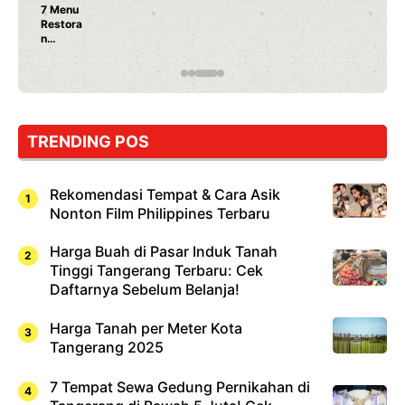
enu
tora
pang
ng
ib
oba,
kan
ma
TRENDING POS
hi!
Rekomendasi Tempat & Cara Asik
Nonton Film Philippines Terbaru
Harga Buah di Pasar Induk Tanah
Tinggi Tangerang Terbaru: Cek
Daftarnya Sebelum Belanja!
Harga Tanah per Meter Kota
Tangerang 2025
7 Tempat Sewa Gedung Pernikahan di