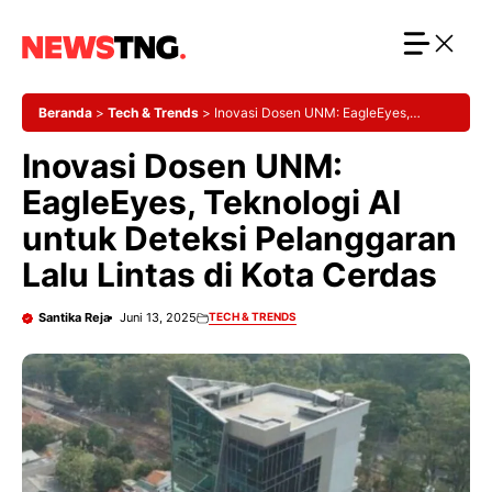
Langsung
ke
isi
Beranda
>
Tech & Trends
>
Inovasi Dosen UNM: EagleEyes,
Teknologi AI untuk Deteksi Pelanggaran Lalu Lintas di Kota Cerdas
Inovasi Dosen UNM:
EagleEyes, Teknologi AI
untuk Deteksi Pelanggaran
Lalu Lintas di Kota Cerdas
Santika Reja
Juni 13, 2025
TECH & TRENDS