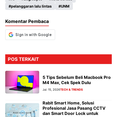
b
ts
gr
se
pelanggaran lalu lintas
UNM
o
A
a
n
o
p
m
g
Komentar Pembaca
k
p
er
POS TERKAIT
5 Tips Sebelum Beli Macbook Pro
M4 Max, Cek Spek Dulu
Jul. 15, 2026
TECH & TRENDS
Rabit Smart Home, Solusi
Profesional Jasa Pasang CCTV
dan Smart Door Lock untuk