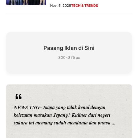
Nov. 6, 2025
TECH & TRENDS
Pasang Iklan di Sini
300×375 px
WS TNG– Siapa yang tidak kenal dengan
NEWS T
ezatan masakan Jepang? Kuliner dari negeri
hiburan
kura ini memang sudah mendunia dan punya ...
meramb