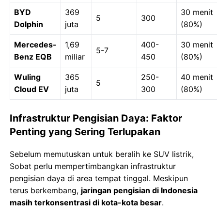
BYD
369
30 menit
5
300
Dolphin
juta
(80%)
Mercedes-
1,69
400-
30 menit
5-7
Benz EQB
miliar
450
(80%)
Wuling
365
250-
40 menit
5
Cloud EV
juta
300
(80%)
Infrastruktur Pengisian Daya: Faktor
Penting yang Sering Terlupakan
Sebelum memutuskan untuk beralih ke SUV listrik,
Sobat perlu mempertimbangkan infrastruktur
pengisian daya di area tempat tinggal. Meskipun
terus berkembang,
jaringan pengisian di Indonesia
masih terkonsentrasi di kota-kota besar
.