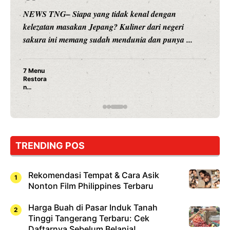
NEWS TNG– Siapa sangka, dua nama besar di dunia
hiburan, Nunung Srimulat dan Vicky Prasetyo, kini
merambah dunia kuliner dengan ...
Nunung Srimulat & Vicky Prasetyo Buka Restoran
Ayam Panggang! Cuma Rp 15 Ribu, Resep
Rahasia Mami Bikin Nagih!
TRENDING POS
Rekomendasi Tempat & Cara Asik
Nonton Film Philippines Terbaru
Harga Buah di Pasar Induk Tanah
Tinggi Tangerang Terbaru: Cek
Daftarnya Sebelum Belanja!