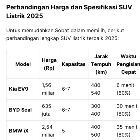
Perbandingan Harga dan Spesifikasi SUV
Listrik 2025
Untuk memudahkan Sobat dalam memilih, berikut
perbandingan lengkap SUV listrik terbaik 2025:
Jarak
Waktu
Harga
Model
Kapasitas
Tempuh
Pengisia
(Rp)
(km)
Cepat
1,56
480-
6 menit
Kia EV9
6-7
miliar
540
(60%)
635
300-
30 menit
BYD Seal
6-7
juta
400
(80%)
2,54
400-
35 menit
BMW iX
5
miliar
500
(80%)