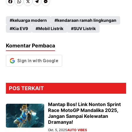
Fa
W
X
Te
M
ce
ha
le
es
keluarga modern
kendaraan ramah lingkungan
b
ts
gr
se
Kia EV9
Mobil Listrik
SUV Listrik
o
A
a
n
o
p
m
g
Komentar Pembaca
k
p
er
POS TERKAIT
Mantap Bos! Link Nonton Sprint
Race MotoGP Mandalika 2025,
Jangan Sampai Kelewatan
Dramanya!
Okt. 5, 2025
AUTO VIBES