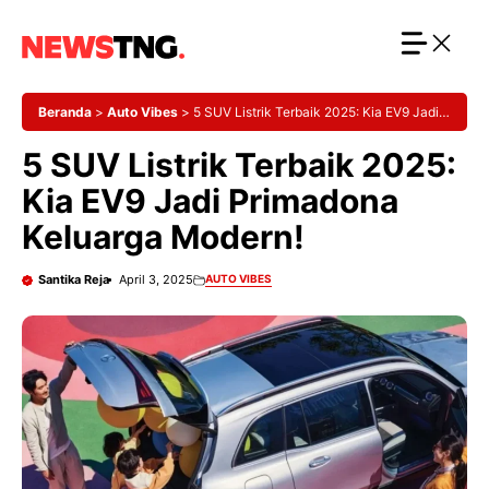
Langsung
ke
isi
Beranda
>
Auto Vibes
>
5 SUV Listrik Terbaik 2025: Kia EV9 Jadi
Primadona Keluarga Modern!
5 SUV Listrik Terbaik 2025:
Kia EV9 Jadi Primadona
Keluarga Modern!
Santika Reja
April 3, 2025
AUTO VIBES