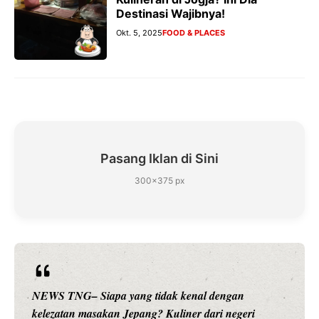
Destinasi Wajibnya!
Okt. 5, 2025
FOOD & PLACES
Pasang Iklan di Sini
300×375 px
n
NEWS TNG– Siapa sangka, dua nama besar di 
eri
hiburan, Nunung Srimulat dan Vicky Prasetyo, k