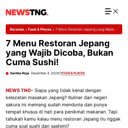
Langsung
ke
isi
Beranda
>
Food & Places
>
7 Menu Restoran Jepang yang Wajib
Dicoba, Bukan Cuma Sushi!
7 Menu Restoran Jepang
yang Wajib Dicoba, Bukan
Cuma Sushi!
Santika Reja
Desember 4, 2025
FOOD & PLACES
NEWS TNG
– Siapa yang tidak kenal dengan
kelezatan masakan Jepang? Kuliner dari negeri
sakura ini memang sudah mendunia dan punya
tempat khusus di hati para penikmat makanan. Tapi
tahukah kamu kalau menu restoran Jepang itu nggak
cuma soal sushi dan sashimi?