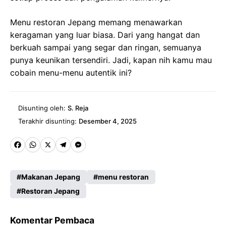
Menu restoran Jepang memang menawarkan
keragaman yang luar biasa. Dari yang hangat dan
berkuah sampai yang segar dan ringan, semuanya
punya keunikan tersendiri. Jadi, kapan nih kamu mau
cobain menu-menu autentik ini?
Disunting oleh:
S. Reja
Terakhir disunting:
Desember 4, 2025
Fa
W
X
Te
M
ce
ha
le
es
Makanan Jepang
menu restoran
b
ts
gr
se
Restoran Jepang
o
A
a
n
o
p
m
g
Komentar Pembaca