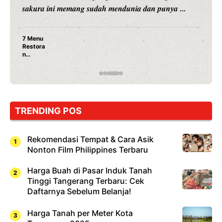
ya ...
merambah dunia kuliner dengan ...
Nunung Srimulat & Vicky Prasetyo Buka Re
Ayam Panggang! Cuma Rp 15 Ribu, Resep
Rahasia Mami Bikin Nagih!
TRENDING POS
Rekomendasi Tempat & Cara Asik
Nonton Film Philippines Terbaru
Harga Buah di Pasar Induk Tanah
Tinggi Tangerang Terbaru: Cek
Daftarnya Sebelum Belanja!
Harga Tanah per Meter Kota