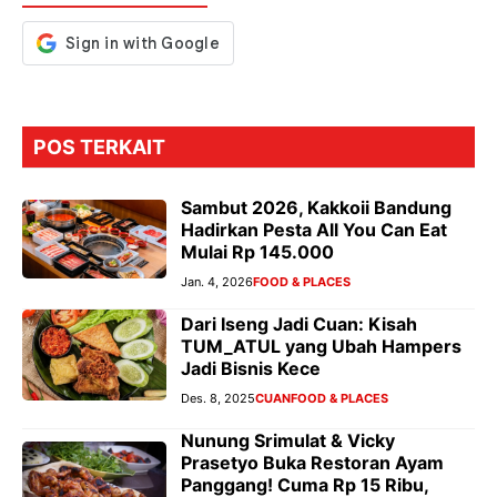
k
p
er
POS TERKAIT
Sambut 2026, Kakkoii Bandung
Hadirkan Pesta All You Can Eat
Mulai Rp 145.000
Jan. 4, 2026
FOOD & PLACES
Dari Iseng Jadi Cuan: Kisah
TUM_ATUL yang Ubah Hampers
Jadi Bisnis Kece
Des. 8, 2025
CUAN
FOOD & PLACES
Nunung Srimulat & Vicky
Prasetyo Buka Restoran Ayam
Panggang! Cuma Rp 15 Ribu,