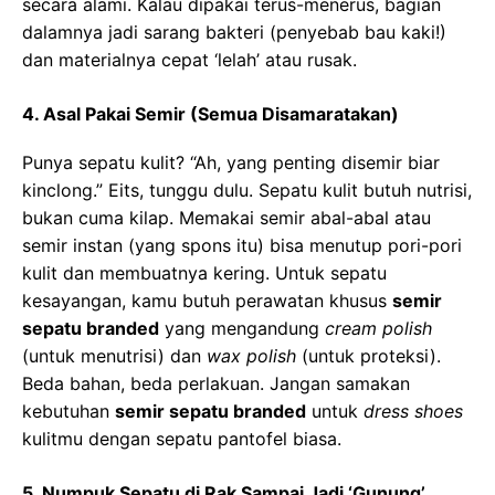
secara alami. Kalau dipakai terus-menerus, bagian
dalamnya jadi sarang bakteri (penyebab bau kaki!)
dan materialnya cepat ‘lelah’ atau rusak.
4. Asal Pakai Semir (Semua Disamaratakan)
Punya sepatu kulit? “Ah, yang penting disemir biar
kinclong.” Eits, tunggu dulu. Sepatu kulit butuh nutrisi,
bukan cuma kilap. Memakai semir abal-abal atau
semir instan (yang spons itu) bisa menutup pori-pori
kulit dan membuatnya kering. Untuk sepatu
kesayangan, kamu butuh perawatan khusus
semir
sepatu branded
yang mengandung
cream polish
(untuk menutrisi) dan
wax polish
(untuk proteksi).
Beda bahan, beda perlakuan. Jangan samakan
kebutuhan
semir sepatu branded
untuk
dress shoes
kulitmu dengan sepatu pantofel biasa.
5. Numpuk Sepatu di Rak Sampai Jadi ‘Gunung’