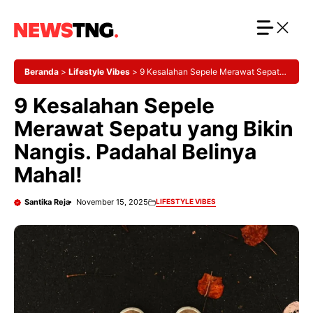
Langsung
ke
isi
Beranda
>
Lifestyle Vibes
>
9 Kesalahan Sepele Merawat Sepatu
yang Bikin Nangis. Padahal Belinya Mahal!
9 Kesalahan Sepele
Merawat Sepatu yang Bikin
Nangis. Padahal Belinya
Mahal!
Santika Reja
November 15, 2025
LIFESTYLE VIBES