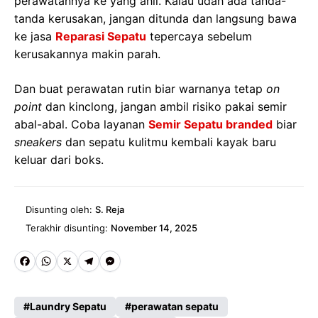
perawatannya ke yang ahli. Kalau udah ada tanda-
tanda kerusakan, jangan ditunda dan langsung bawa
ke jasa
Reparasi Sepatu
tepercaya sebelum
kerusakannya makin parah.
Dan buat perawatan rutin biar warnanya tetap
on
point
dan kinclong, jangan ambil risiko pakai semir
abal-abal. Coba layanan
Semir Sepatu branded
biar
sneakers
dan sepatu kulitmu kembali kayak baru
keluar dari boks.
Disunting oleh:
S. Reja
Terakhir disunting:
November 14, 2025
Fa
W
X
Te
M
ce
ha
le
es
Laundry Sepatu
perawatan sepatu
b
ts
gr
se