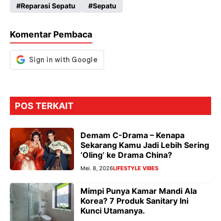
Reparasi Sepatu
Sepatu
o
A
a
n
o
p
m
g
Komentar Pembaca
k
p
er
POS TERKAIT
Demam C-Drama – Kenapa
Sekarang Kamu Jadi Lebih Sering
‘Oling’ ke Drama China?
Mei. 8, 2026
LIFESTYLE VIBES
Mimpi Punya Kamar Mandi Ala
Korea? 7 Produk Sanitary Ini
Kunci Utamanya.