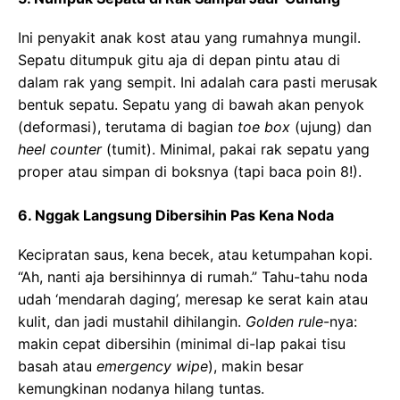
Ini penyakit anak kost atau yang rumahnya mungil.
Sepatu ditumpuk gitu aja di depan pintu atau di
dalam rak yang sempit. Ini adalah cara pasti merusak
bentuk sepatu. Sepatu yang di bawah akan penyok
(deformasi), terutama di bagian
toe box
(ujung) dan
heel counter
(tumit). Minimal, pakai rak sepatu yang
proper atau simpan di boksnya (tapi baca poin 8!).
6. Nggak Langsung Dibersihin Pas Kena Noda
Kecipratan saus, kena becek, atau ketumpahan kopi.
“Ah, nanti aja bersihinnya di rumah.” Tahu-tahu noda
udah ‘mendarah daging’, meresap ke serat kain atau
kulit, dan jadi mustahil dihilangin.
Golden rule
-nya:
makin cepat dibersihin (minimal di-lap pakai tisu
basah atau
emergency wipe
), makin besar
kemungkinan nodanya hilang tuntas.