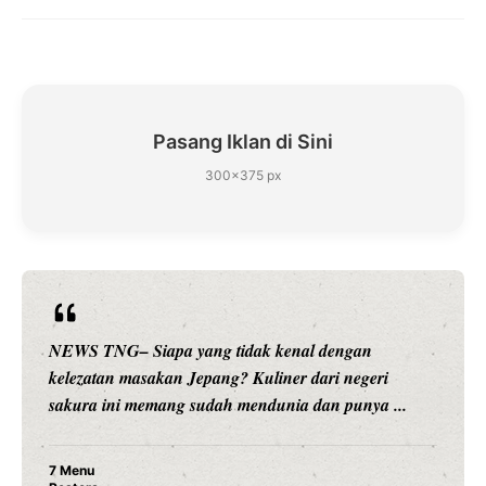
Pasang Iklan di Sini
300×375 px
NEWS TNG– Siapa sangka, dua nama besar di dunia
hiburan, Nunung Srimulat dan Vicky Prasetyo, kini
merambah dunia kuliner dengan ...
Nunung Srimulat & Vicky Prasetyo Buka Restoran