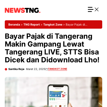
Langsung
ke
isi
Beranda
>
TNG Report
>
Tangkot Zone
>
Bayar Pajak di
Tangerang Makin Gampang Lewat Tangerang LIVE, STTS Bisa
Bayar Pajak di Tangerang
Dicek dan Didownload Lho!
Makin Gampang Lewat
Tangerang LIVE, STTS Bisa
Dicek dan Didownload Lho!
Santika Reja
Maret 22, 2025
TANGKOT ZONE