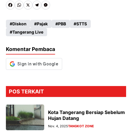
Fa
W
X
Te
M
ce
ha
le
es
Diskon
Pajak
PBB
STTS
b
ts
gr
se
Tangerang Live
o
A
a
n
o
p
m
g
Komentar Pembaca
k
p
er
POS TERKAIT
Kota Tangerang Bersiap Sebelum
Hujan Datang
Nov. 4, 2025
TANGKOT ZONE