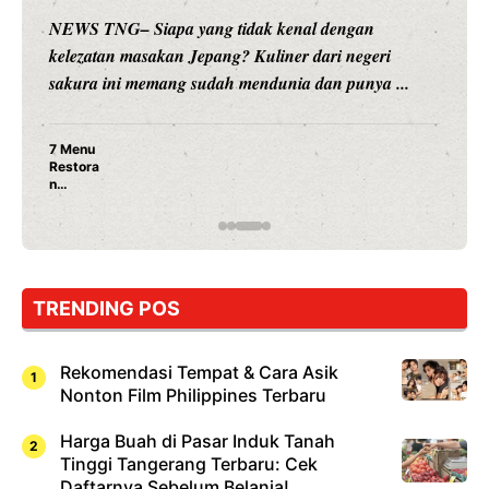
NEWS TNG– Siapa yang tidak kenal dengan
kelezatan masakan Jepang? Kuliner dari negeri
sakura ini memang sudah mendunia dan punya ...
7 Menu
Restora
n
Jepang
yang
Wajib
Dicoba,
Bukan
Cuma
TRENDING POS
Sushi!
Rekomendasi Tempat & Cara Asik
Nonton Film Philippines Terbaru
Harga Buah di Pasar Induk Tanah
Tinggi Tangerang Terbaru: Cek
Daftarnya Sebelum Belanja!