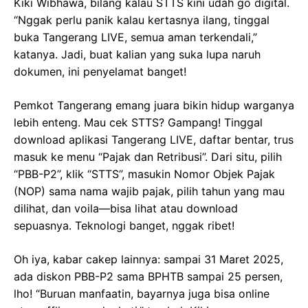
Kiki Wibhawa, bilang kalau STTS kini udah go digital.
“Nggak perlu panik kalau kertasnya ilang, tinggal
buka Tangerang LIVE, semua aman terkendali,”
katanya. Jadi, buat kalian yang suka lupa naruh
dokumen, ini penyelamat banget!
Pemkot Tangerang emang juara bikin hidup warganya
lebih enteng. Mau cek STTS? Gampang! Tinggal
download aplikasi Tangerang LIVE, daftar bentar, trus
masuk ke menu “Pajak dan Retribusi”. Dari situ, pilih
“PBB-P2”, klik “STTS”, masukin Nomor Objek Pajak
(NOP) sama nama wajib pajak, pilih tahun yang mau
dilihat, dan voila—bisa lihat atau download
sepuasnya. Teknologi banget, nggak ribet!
Oh iya, kabar cakep lainnya: sampai 31 Maret 2025,
ada diskon PBB-P2 sama BPHTB sampai 25 persen,
lho! “Buruan manfaatin, bayarnya juga bisa online