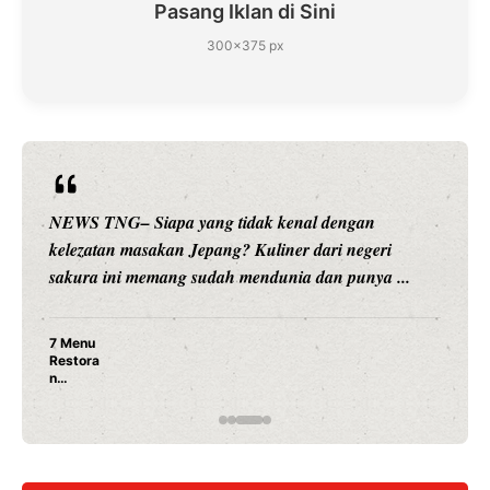
Pasang Iklan di Sini
300×375 px
NEWS TNG– Siapa sangka, dua nama besar di dunia
hiburan, Nunung Srimulat dan Vicky Prasetyo, kini
merambah dunia kuliner dengan ...
Nunung Srimulat & Vicky Prasetyo Buka Restoran
Ayam Panggang! Cuma Rp 15 Ribu, Resep
Rahasia Mami Bikin Nagih!