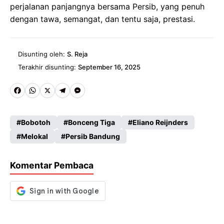
perjalanan panjangnya bersama Persib, yang penuh
dengan tawa, semangat, dan tentu saja, prestasi.
Disunting oleh:
S. Reja
Terakhir disunting:
September 16, 2025
Fa
W
X
Te
M
ce
ha
le
es
Bobotoh
Bonceng Tiga
Eliano Reijnders
b
ts
gr
se
Melokal
Persib Bandung
o
A
a
n
o
p
m
g
Komentar Pembaca
k
p
er