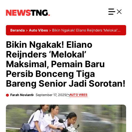
Langsung
ke
isi
Beranda
>
Auto Vibes
>
Bikin Ngakak! Eliano Reijnders ‘Melokal’
Maksimal, Pemain Baru Persib Bonceng Tiga Bareng Senior Jadi
Bikin Ngakak! Eliano
Sorotan!
Reijnders ‘Melokal’
Maksimal, Pemain Baru
Persib Bonceng Tiga
Bareng Senior Jadi Sorotan!
Farah Novianti
September 17, 2025
AUTO VIBES