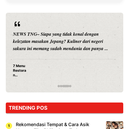
NEWS TNG– Siapa sangka, dua nama besar di duni
hiburan, Nunung Srimulat dan Vicky Prasetyo, kini
.
merambah dunia kuliner dengan ...
Nunung Srimulat & Vicky Prasetyo Buka Restoran
Ayam Panggang! Cuma Rp 15 Ribu, Resep
Rahasia Mami Bikin Nagih!
TRENDING POS
Rekomendasi Tempat & Cara Asik