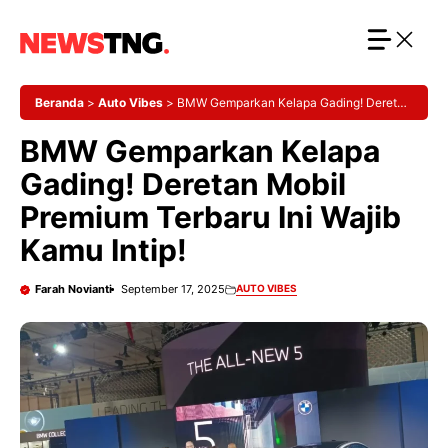
Langsung
ke
isi
Beranda
>
Auto Vibes
>
BMW Gemparkan Kelapa Gading! Deretan
Mobil Premium Terbaru Ini Wajib Kamu Intip!
BMW Gemparkan Kelapa
Gading! Deretan Mobil
Premium Terbaru Ini Wajib
Kamu Intip!
Farah Novianti
September 17, 2025
AUTO VIBES