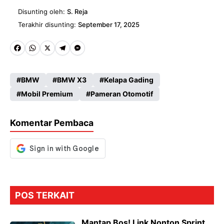
Disunting oleh:
S. Reja
Terakhir disunting:
September 17, 2025
Fa
W
X
Te
M
ce
ha
le
es
BMW
BMW X3
Kelapa Gading
b
ts
gr
se
Mobil Premium
Pameran Otomotif
o
A
a
n
o
p
m
g
Komentar Pembaca
k
p
er
POS TERKAIT
Mantap Bos! Link Nonton Sprint