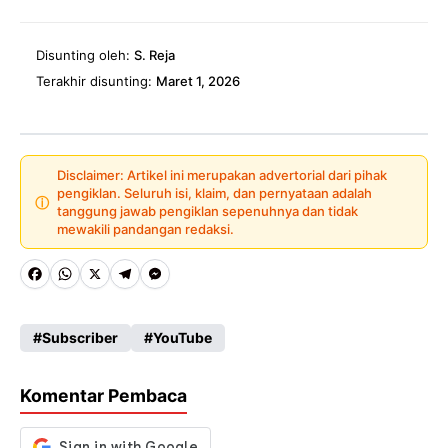
Disunting oleh:
S. Reja
Terakhir disunting:
Maret 1, 2026
Disclaimer: Artikel ini merupakan advertorial dari pihak
pengiklan. Seluruh isi, klaim, dan pernyataan adalah
ⓘ
tanggung jawab pengiklan sepenuhnya dan tidak
mewakili pandangan redaksi.
Fa
W
X
Te
M
ce
ha
le
es
Subscriber
YouTube
b
ts
gr
se
o
A
a
n
Komentar Pembaca
o
p
m
g
k
p
er