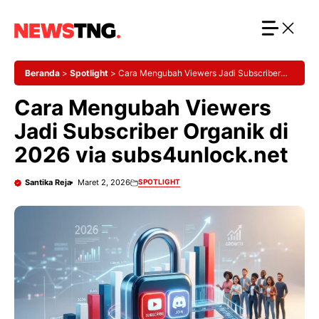
Langsung
ke
isi
Beranda
>
Spotlight
>
Cara Mengubah Viewers Jadi Subscriber
Organik di 2026 via subs4unlock.net
Cara Mengubah Viewers
Jadi Subscriber Organik di
2026 via subs4unlock.net
Santika Reja
Maret 2, 2026
SPOTLIGHT