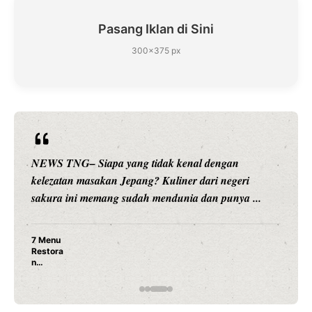
Pasang Iklan di Sini
300×375 px
NEWS TNG– Siapa sangka, dua nama besar di dunia
hiburan, Nunung Srimulat dan Vicky Prasetyo, kini
merambah dunia kuliner dengan ...
Nunung Srimulat & Vicky Prasetyo Buka Restoran
Ayam Panggang! Cuma Rp 15 Ribu, Resep
Rahasia Mami Bikin Nagih!