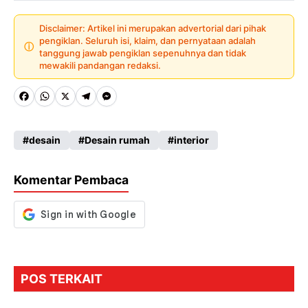
Disclaimer: Artikel ini merupakan advertorial dari pihak
pengiklan. Seluruh isi, klaim, dan pernyataan adalah
ⓘ
tanggung jawab pengiklan sepenuhnya dan tidak
mewakili pandangan redaksi.
Fa
W
X
Te
M
ce
ha
le
es
desain
Desain rumah
interior
b
ts
gr
se
o
A
a
n
Komentar Pembaca
o
p
m
g
k
p
er
POS TERKAIT