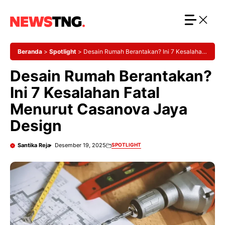
Langsung
ke
isi
Beranda
>
Spotlight
>
Desain Rumah Berantakan? Ini 7 Kesalahan
Fatal Menurut Casanova Jaya Design
Desain Rumah Berantakan?
Ini 7 Kesalahan Fatal
Menurut Casanova Jaya
Design
Santika Reja
Desember 19, 2025
SPOTLIGHT