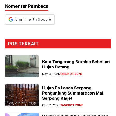
o
p
m
g
Komentar Pembaca
k
p
er
POS TERKAIT
Kota Tangerang Bersiap Sebelum
Hujan Datang
Nov. 4, 2025
TANGKOT ZONE
Hujan Es Landa Serpong,
Pengunjung Summarecon Mal
Serpong Kaget
Okt. 31, 2025
TANGKOT ZONE