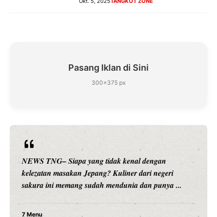
Okt. 5, 2025
TANGKOT ZONE
Pasang Iklan di Sini
300×375 px
NEWS TNG– Siapa sangka, dua nama besar di dunia
hiburan, Nunung Srimulat dan Vicky Prasetyo, kini
merambah dunia kuliner dengan ...
Nunung Srimulat & Vicky Prasetyo Buka Restoran