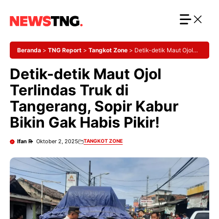
Langsung
ke
isi
Beranda
>
TNG Report
>
Tangkot Zone
>
Detik-detik Maut Ojol
Terlindas Truk di Tangerang, Sopir Kabur Bikin Gak Habis Pikir!
Detik-detik Maut Ojol
Terlindas Truk di
Tangerang, Sopir Kabur
Bikin Gak Habis Pikir!
Ifan R
Oktober 2, 2025
TANGKOT ZONE