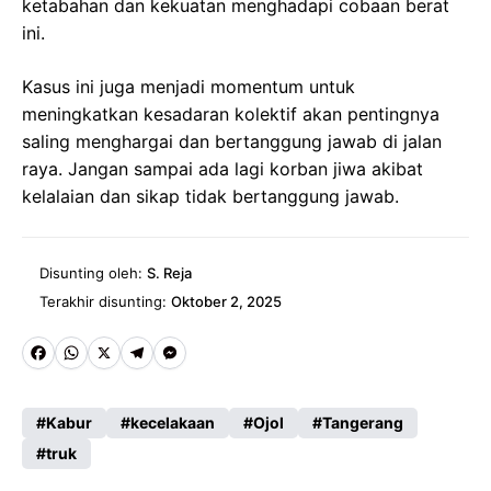
ketabahan dan kekuatan menghadapi cobaan berat
ini.
Kasus ini juga menjadi momentum untuk
meningkatkan kesadaran kolektif akan pentingnya
saling menghargai dan bertanggung jawab di jalan
raya. Jangan sampai ada lagi korban jiwa akibat
kelalaian dan sikap tidak bertanggung jawab.
Disunting oleh:
S. Reja
Terakhir disunting:
Oktober 2, 2025
Fa
W
X
Te
M
ce
ha
le
es
Kabur
kecelakaan
Ojol
Tangerang
b
ts
gr
se
truk
o
A
a
n