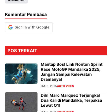
o
A
a
n
o
p
m
g
Komentar Pembaca
k
p
er
POS TERKAIT
Mantap Bos! Link Nonton Sprint
Race MotoGP Mandalika 2025,
Jangan Sampai Kelewatan
Dramanya!
Okt. 5, 2025
AUTO VIBES
Dih! Marc Marquez Terjungkal
Dua Kali di Mandalika, Terpaksa
Lewat Q1!
Okt. 5, 2025
AUTO VIBES