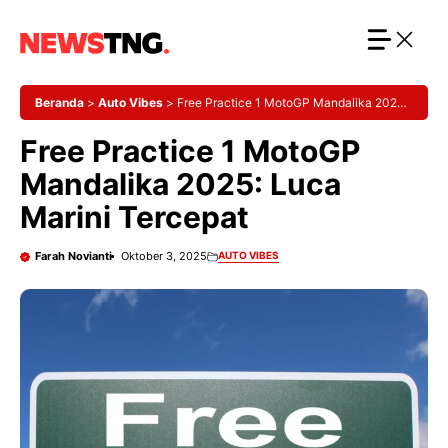
Langsung
ke
isi
Beranda
>
Auto Vibes
>
Free Practice 1 MotoGP Mandalika 2025:
Luca Marini Tercepat
Free Practice 1 MotoGP
Mandalika 2025: Luca
Marini Tercepat
Farah Novianti
Oktober 3, 2025
AUTO VIBES