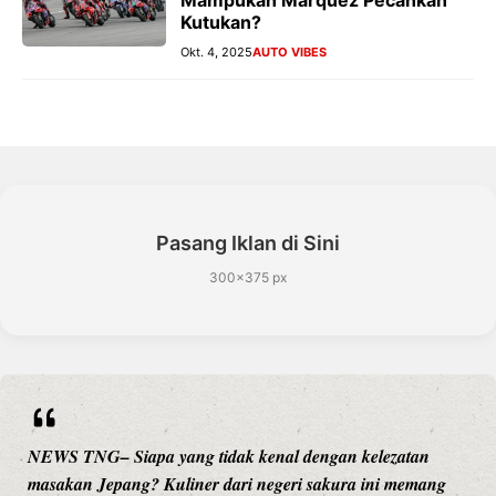
Mampukah Marquez Pecahkan
Kutukan?
Okt. 4, 2025
AUTO VIBES
Pasang Iklan di Sini
300×375 px
NG– Siapa yang tidak kenal dengan kelezatan
NEWS
n Jepang? Kuliner dari negeri sakura ini memang
hibur