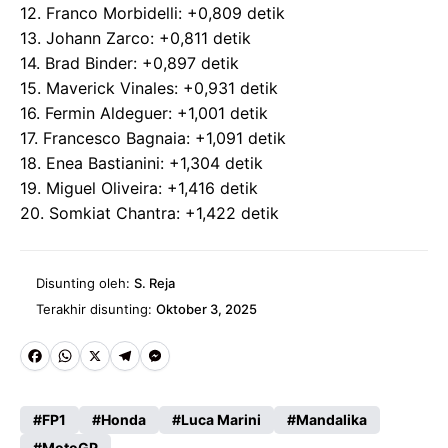
12. Franco Morbidelli: +0,809 detik
13. Johann Zarco: +0,811 detik
14. Brad Binder: +0,897 detik
15. Maverick Vinales: +0,931 detik
16. Fermin Aldeguer: +1,001 detik
17. Francesco Bagnaia: +1,091 detik
18. Enea Bastianini: +1,304 detik
19. Miguel Oliveira: +1,416 detik
20. Somkiat Chantra: +1,422 detik
Disunting oleh:
S. Reja
Terakhir disunting:
Oktober 3, 2025
Fa
W
X
Te
M
ce
ha
le
es
FP1
Honda
Luca Marini
Mandalika
b
ts
gr
se
MotoGP