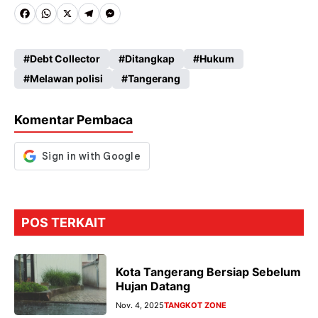
Fa
W
X
Te
M
ce
ha
le
es
Debt Collector
Ditangkap
Hukum
b
ts
gr
se
Melawan polisi
Tangerang
o
A
a
n
o
p
m
g
Komentar Pembaca
k
p
er
POS TERKAIT
Kota Tangerang Bersiap Sebelum
Hujan Datang
Nov. 4, 2025
TANGKOT ZONE