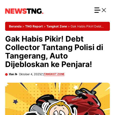
Langsung
ke
isi
Beranda
>
TNG Report
>
Tangkot Zone
>
Gak Habis Pikir! Debt
Collector Tantang Polisi di Tangerang, Auto Dijebloskan ke Penjara!
Gak Habis Pikir! Debt
Collector Tantang Polisi di
Tangerang, Auto
Dijebloskan ke Penjara!
Ifan R
Oktober 4, 2025
TANGKOT ZONE