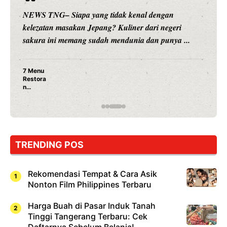
NEWS TNG– Siapa sangka, dua nama besar di dunia
hiburan, Nunung Srimulat dan Vicky Prasetyo, kini
merambah dunia kuliner dengan ...
Nunung Srimulat & Vicky Prasetyo Buka Restoran
Ayam Panggang! Cuma Rp 15 Ribu, Resep
Rahasia Mami Bikin Nagih!
…
TRENDING POS
Rekomendasi Tempat & Cara Asik
Nonton Film Philippines Terbaru
Harga Buah di Pasar Induk Tanah
Tinggi Tangerang Terbaru: Cek
Daftarnya Sebelum Belanja!