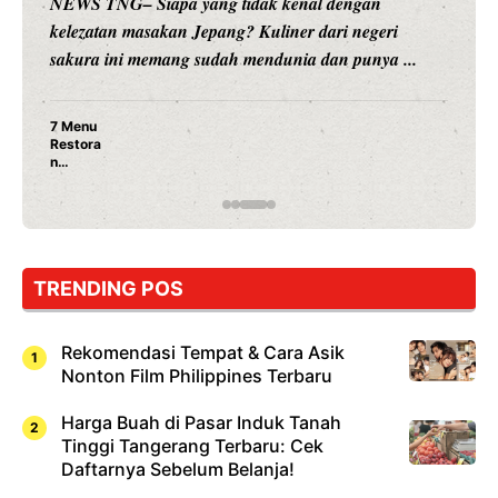
NEWS TNG– Siapa sangka, dua nama besar di dunia
hiburan, Nunung Srimulat dan Vicky Prasetyo, kini
merambah dunia kuliner dengan ...
Nunung Srimulat & Vicky Prasetyo Buka Restoran
Ayam Panggang! Cuma Rp 15 Ribu, Resep
Rahasia Mami Bikin Nagih!
TRENDING POS
Rekomendasi Tempat & Cara Asik
Nonton Film Philippines Terbaru
Harga Buah di Pasar Induk Tanah
Tinggi Tangerang Terbaru: Cek
Daftarnya Sebelum Belanja!