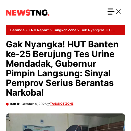
Langsung
ke
isi
Beranda
>
TNG Report
>
Tangkot Zone
>
Gak Nyangka! HUT
Banten ke-25 Berujung Tes Urine Mendadak, Gubernur Pimpin
Gak Nyangka! HUT Banten
Langsung: Sinyal Pemprov Serius Berantas Narkoba!
ke-25 Berujung Tes Urine
Mendadak, Gubernur
Pimpin Langsung: Sinyal
Pemprov Serius Berantas
Narkoba!
Ifan R
Oktober 4, 2025
TANGKOT ZONE