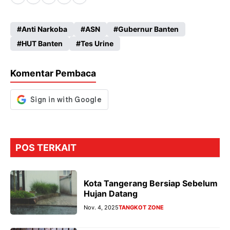
ce
ha
le
es
Anti Narkoba
ASN
Gubernur Banten
b
ts
gr
se
HUT Banten
Tes Urine
o
A
a
n
o
p
m
g
Komentar Pembaca
k
p
er
POS TERKAIT
Kota Tangerang Bersiap Sebelum
Hujan Datang
Nov. 4, 2025
TANGKOT ZONE