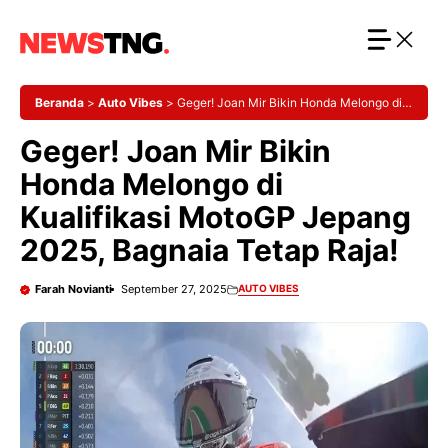
Langsung
ke
isi
Beranda
>
Auto Vibes
>
Geger! Joan Mir Bikin Honda Melongo di
Kualifikasi MotoGP Jepang 2025, Bagnaia Tetap Raja!
Geger! Joan Mir Bikin
Honda Melongo di
Kualifikasi MotoGP Jepang
2025, Bagnaia Tetap Raja!
Farah Novianti
September 27, 2025
AUTO VIBES