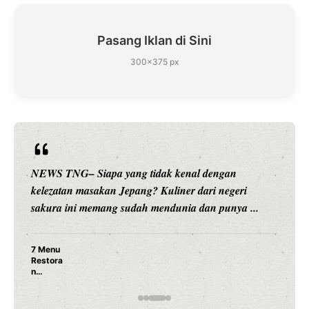
Pasang Iklan di Sini
300×375 px
NEWS TNG– Siapa sangka, dua nama besar di dunia
hiburan, Nunung Srimulat dan Vicky Prasetyo, kini
merambah dunia kuliner dengan ...
Nunung Srimulat & Vicky Prasetyo Buka Restoran
Ayam Panggang! Cuma Rp 15 Ribu, Resep
Rahasia Mami Bikin Nagih!