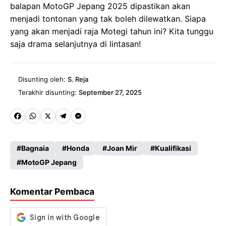
balapan MotoGP Jepang 2025 dipastikan akan
menjadi tontonan yang tak boleh dilewatkan. Siapa
yang akan menjadi raja Motegi tahun ini? Kita tunggu
saja drama selanjutnya di lintasan!
Disunting oleh:
S. Reja
Terakhir disunting:
September 27, 2025
Fa
W
X
Te
M
ce
ha
le
es
Bagnaia
Honda
Joan Mir
Kualifikasi
b
ts
gr
se
MotoGP Jepang
o
A
a
n
o
p
m
g
Komentar Pembaca
k
p
er