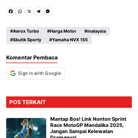
Fa
W
X
Te
M
ce
ha
le
es
Aerox Turbo
Harga Motor
malaysia
b
ts
gr
se
Skutik Sporty
Yamaha NVX 155
o
A
a
n
o
p
m
g
Komentar Pembaca
k
p
er
POS TERKAIT
Mantap Bos! Link Nonton Sprint
Race MotoGP Mandalika 2025,
Jangan Sampai Kelewatan
Dramanya!