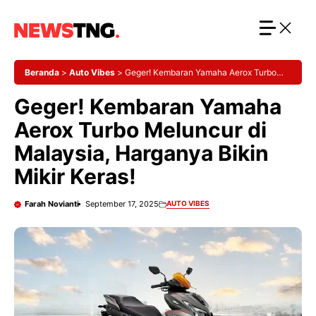
Langsung
ke
isi
Beranda
>
Auto Vibes
>
Geger! Kembaran Yamaha Aerox Turbo
Meluncur di Malaysia, Harganya Bikin Mikir Keras!
Geger! Kembaran Yamaha
Aerox Turbo Meluncur di
Malaysia, Harganya Bikin
Mikir Keras!
Farah Novianti
September 17, 2025
AUTO VIBES