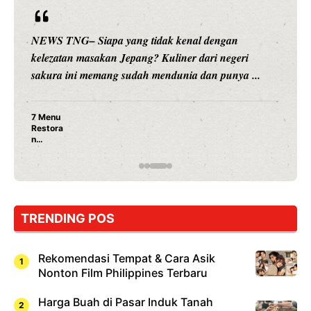
NEWS TNG– Siapa sangka, dua nama besar di dunia
hiburan, Nunung Srimulat dan Vicky Prasetyo, kini
merambah dunia kuliner dengan ...
Nunung Srimulat & Vicky Prasetyo Buka Restoran
Ayam Panggang! Cuma Rp 15 Ribu, Resep
Rahasia Mami Bikin Nagih!
TRENDING POS
Rekomendasi Tempat & Cara Asik
Nonton Film Philippines Terbaru
Harga Buah di Pasar Induk Tanah