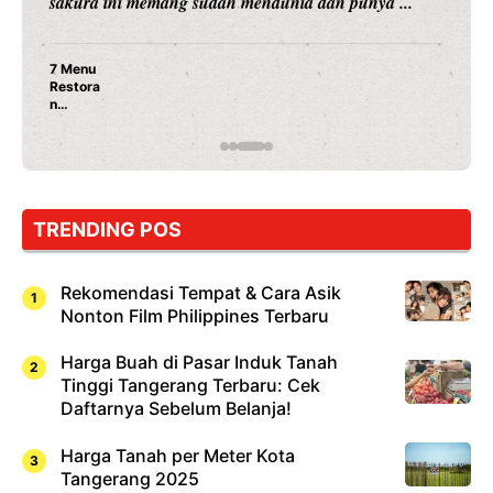
merambah dunia kuliner dengan ...
Nunung Srimulat & Vicky Prasetyo Buka Restoran
Ayam Panggang! Cuma Rp 15 Ribu, Resep
Rahasia Mami Bikin Nagih!
TRENDING POS
Rekomendasi Tempat & Cara Asik
Nonton Film Philippines Terbaru
Harga Buah di Pasar Induk Tanah
Tinggi Tangerang Terbaru: Cek
Daftarnya Sebelum Belanja!
Harga Tanah per Meter Kota
Tangerang 2025