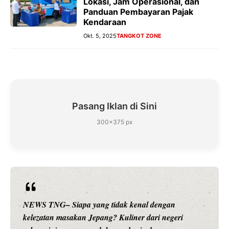
Lokasi, Jam Operasional, dan
Panduan Pembayaran Pajak
Kendaraan
Okt. 5, 2025
TANGKOT ZONE
Pasang Iklan di Sini
300×375 px
NEWS TNG– Siapa sangka, dua nama besar di dunia
hiburan, Nunung Srimulat dan Vicky Prasetyo, kini