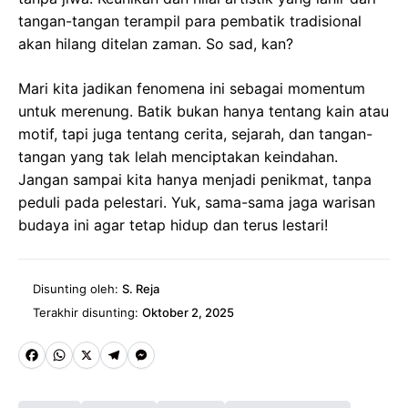
tangan-tangan terampil para pembatik tradisional
akan hilang ditelan zaman. So sad, kan?
Mari kita jadikan fenomena ini sebagai momentum
untuk merenung. Batik bukan hanya tentang kain atau
motif, tapi juga tentang cerita, sejarah, dan tangan-
tangan yang tak lelah menciptakan keindahan.
Jangan sampai kita hanya menjadi penikmat, tanpa
peduli pada pelestari. Yuk, sama-sama jaga warisan
budaya ini agar tetap hidup dan terus lestari!
Disunting oleh:
S. Reja
Terakhir disunting:
Oktober 2, 2025
Fa
W
X
Te
M
ce
ha
le
es