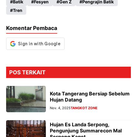
Batik
Fesyen
Gen Z
Pengrajin Batik
b
ts
gr
se
Tren
o
A
a
n
o
p
m
g
Komentar Pembaca
k
p
er
POS TERKAIT
Kota Tangerang Bersiap Sebelum
Hujan Datang
Nov. 4, 2025
TANGKOT ZONE
Hujan Es Landa Serpong,
Pengunjung Summarecon Mal
Serpong Kaget