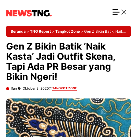
Langsung
ke
isi
Beranda
>
TNG Report
>
Tangkot Zone
>
Gen Z Bikin Batik ‘Naik
Kasta’ Jadi Outfit Skena, Tapi Ada PR Besar yang Bikin Ngeri!
Gen Z Bikin Batik ‘Naik
Kasta’ Jadi Outfit Skena,
Tapi Ada PR Besar yang
Bikin Ngeri!
Ifan R
Oktober 3, 2025
TANGKOT ZONE