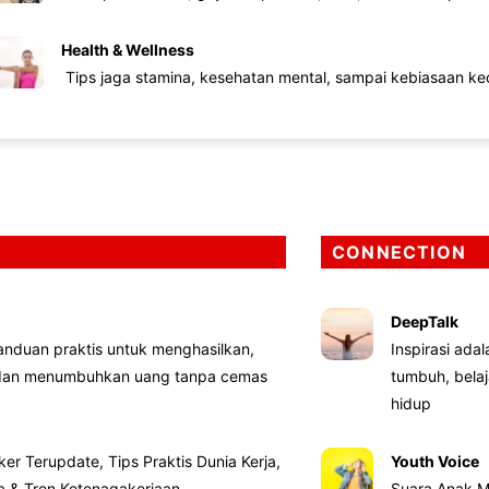
Health & Wellness
Tips jaga stamina, kesehatan mental, sampai kebiasaan kec
CONNECTION
DeepTalk
nduan praktis untuk menghasilkan,
Inspirasi ada
 dan menumbuhkan uang tanpa cemas
tumbuh, bela
hidup
ker Terupdate, Tips Praktis Dunia Kerja,
Youth Voice
ta & Tren Ketenagakerjaan
Suara Anak M