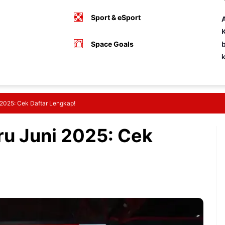
Sport & eSport
A
K
Space Goals
b
2025: Cek Daftar Lengkap!
u Juni 2025: Cek