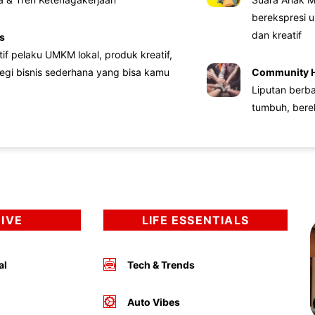
berekspresi u
dan kreatif
s
atif pelaku UMKM lokal, produk kreatif,
tegi bisnis sederhana yang bisa kamu
Community 
Liputan berb
tumbuh, bere
DIVE
LIFE ESSENTIALS
al
Tech & Trends
Auto Vibes