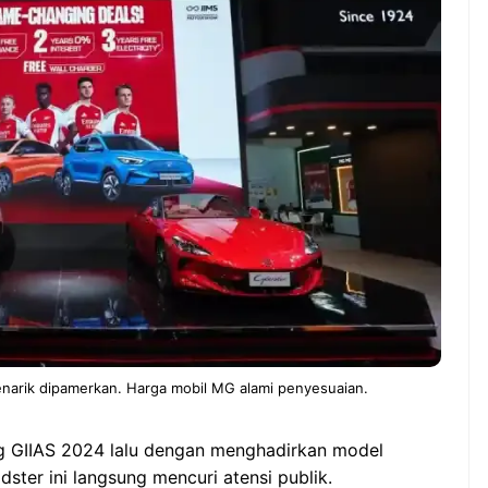
ndung –
NEWS TNG– Pernah gak sih
antian tahun
kamu mulai ngerjain sesuatu cuma
ll you can eat
buat iseng-iseng, eh ternyata malah
u Can Eat Bandung
jadi peluang bisnis yang
.
menguntungkan? ...
 2026, Kakkoii
Dari Iseng Jadi Cuan: Kisah
 Hadirkan Pesta All
TUM_ATUL yang Ubah
 Eat Mulai Rp
Hampers Jadi Bisnis Kece
0
arik dipamerkan. Harga mobil MG alami penyesuaian.
ng GIIAS 2024 lalu dengan menghadirkan model
adster ini langsung mencuri atensi publik.