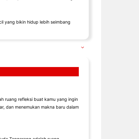
il yang bikin hidup lebih seimbang
lah ruang refleksi buat kamu yang ingin
jar, dan menemukan makna baru dalam
uda Tangerang adalah ruang