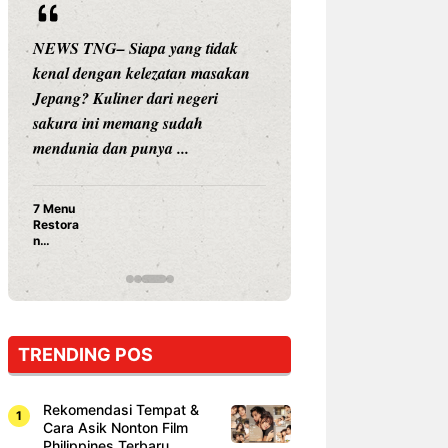
NEWS TNG– Siapa yang tidak
NEWS TNG– Siap
kenal dengan kelezatan masakan
nama besar di dun
Jepang? Kuliner dari negeri
Nunung Srimulat 
sakura ini memang sudah
Prasetyo, kini m
mendunia dan punya ...
kuliner dengan ...
7 Menu
Nunung S
Restora
Prasetyo
n
Ayam Pa
Jepang
15 Ribu,
yang
Mami Bik
Wajib
Dicoba,
Bukan
Cuma
TRENDING POS
Sushi!
Rekomendasi Tempat &
Cara Asik Nonton Film
Philippines Terbaru