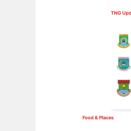
Langsung
ke
TNG Upd
isi
Food & Places