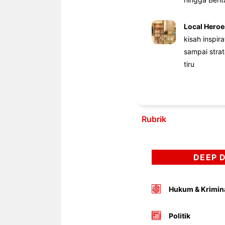
Local Heroe
kisah inspir
sampai stra
tiru
Rubrik
DEEP 
Hukum & Krimin
Politik