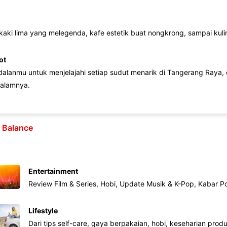
 kaki lima yang melegenda, kafe estetik buat nongkrong, sampai kuline
ot
lanmu untuk menjelajahi setiap sudut menarik di Tangerang Raya, d
alamnya.
e Balance
Entertainment
Review Film & Series, Hobi, Update Musik & K-Pop, Kabar P
Lifestyle
Dari tips self-care, gaya berpakaian, hobi, keseharian produk