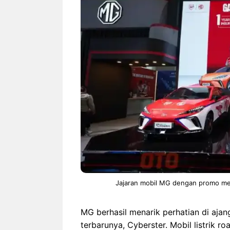
NEWS TNG– Siapa sangka, dua
NEWS TNG– Ba
nama besar di dunia hiburan,
Menyambut perg
Nunung Srimulat dan Vicky
2026, restoran a
Prasetyo, kini merambah dunia
Kakkoii All Yo
kuliner dengan ...
menghadirkan ..
Nunung Srimulat & Vicky
Sambut
Prasetyo Buka Restoran
Bandung
Ayam Panggang! Cuma Rp
You Can
15 Ribu, Resep Rahasia
145.00
Mami Bikin Nagih!
Jajaran mobil MG dengan promo men
MG berhasil menarik perhatian di aja
terbarunya, Cyberster. Mobil listrik ro