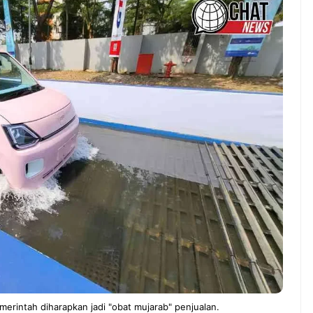
NEWS TNG– Pernah gak sih
NEWS TNG– Siapa ya
kamu mulai ngerjain sesuatu cuma
kenal dengan kelezat
buat iseng-iseng, eh ternyata malah
Jepang? Kuliner dari 
jadi peluang bisnis yang
sakura ini memang s
menguntungkan? ...
mendunia dan punya .
7 Menu
Dari Iseng Jadi Cuan: Kisah
Restora
TUM_ATUL yang Ubah
n
Hampers Jadi Bisnis Kece
Jepang
yang
Wajib
Dicoba,
Bukan
Cuma
Sushi!
pemerintah diharapkan jadi "obat mujarab" penjualan.