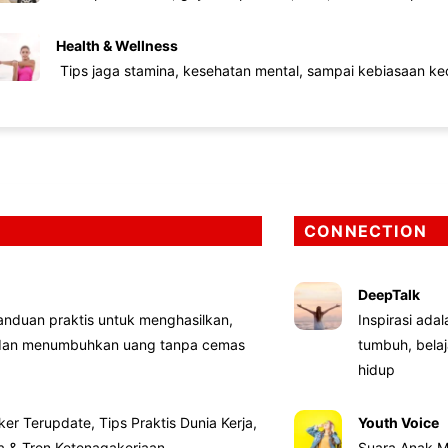
Health & Wellness
Tips jaga stamina, kesehatan mental, sampai kebiasaan kec
CONNECTION
DeepTalk
nduan praktis untuk menghasilkan,
Inspirasi ada
 dan menumbuhkan uang tanpa cemas
tumbuh, bela
hidup
ker Terupdate, Tips Praktis Dunia Kerja,
Youth Voice
ta & Tren Ketenagakerjaan
Suara Anak M