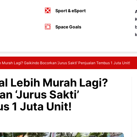
Sport & eSport
A
K
Space Goals
b
 Murah Lagi? Gaikindo Bocorkan ‘Jurus Sakti’ Penjualan Tembus 1 Juta Unit!
al Lebih Murah Lagi?
n ‘Jurus Sakti’
 1 Juta Unit!