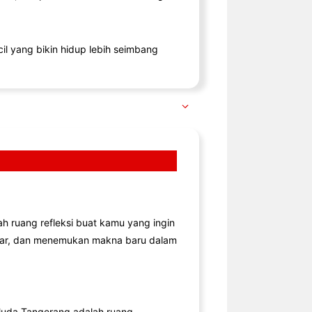
il yang bikin hidup lebih seimbang
lah ruang refleksi buat kamu yang ingin
jar, dan menemukan makna baru dalam
uda Tangerang adalah ruang