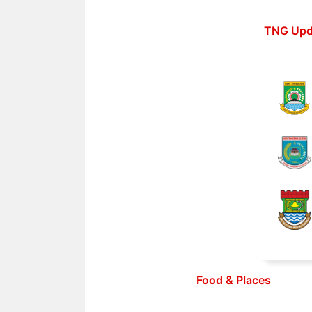
Langsung
ke
TNG Upd
isi
Food & Places