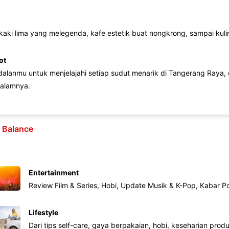
 kaki lima yang melegenda, kafe estetik buat nongkrong, sampai kuline
ot
lanmu untuk menjelajahi setiap sudut menarik di Tangerang Raya, d
alamnya.
e Balance
Entertainment
Review Film & Series, Hobi, Update Musik & K-Pop, Kabar P
Lifestyle
Dari tips self-care, gaya berpakaian, hobi, keseharian produk