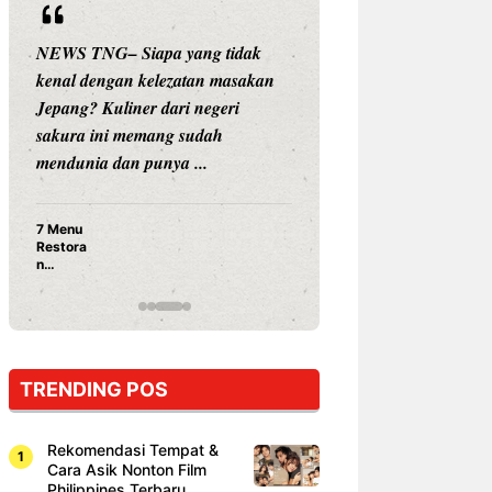
ng tidak
NEWS TNG– Siapa sangka, dua
an masakan
nama besar di dunia hiburan,
negeri
Nunung Srimulat dan Vicky
udah
Prasetyo, kini merambah dunia
..
kuliner dengan ...
Nunung Srimulat & Vicky
Prasetyo Buka Restoran
Ayam Panggang! Cuma Rp
15 Ribu, Resep Rahasia
Mami Bikin Nagih!
TRENDING POS
Rekomendasi Tempat &
Cara Asik Nonton Film
Philippines Terbaru