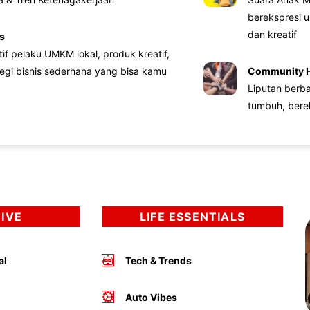
berekspresi u
dan kreatif
s
atif pelaku UMKM lokal, produk kreatif,
tegi bisnis sederhana yang bisa kamu
Community 
Liputan berb
tumbuh, bere
DIVE
LIFE ESSENTIALS
al
Tech & Trends
Auto Vibes