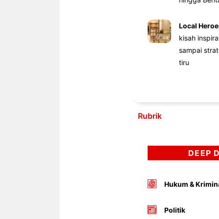
Local Heroe
kisah inspir
sampai stra
tiru
Rubrik
DEEP 
Hukum & Krimin
Politik