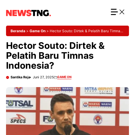
Langsung
ke
isi
Beranda
>
Game On
>
Hector Souto: Dirtek & Pelatih Baru Timnas
Indonesia?
Hector Souto: Dirtek &
Pelatih Baru Timnas
Indonesia?
Santika Reja
Juni 27, 2025
GAME ON