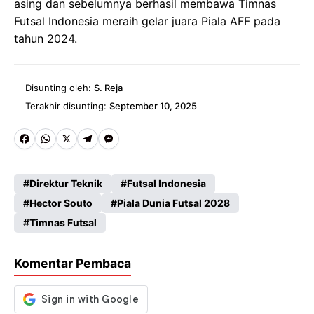
asing dan sebelumnya berhasil membawa Timnas
Futsal Indonesia meraih gelar juara Piala AFF pada
tahun 2024.
Disunting oleh:
S. Reja
Terakhir disunting:
September 10, 2025
Fa
W
X
Te
M
ce
ha
le
es
Direktur Teknik
Futsal Indonesia
b
ts
gr
se
Hector Souto
Piala Dunia Futsal 2028
o
A
a
n
Timnas Futsal
o
p
m
g
k
p
er
Komentar Pembaca