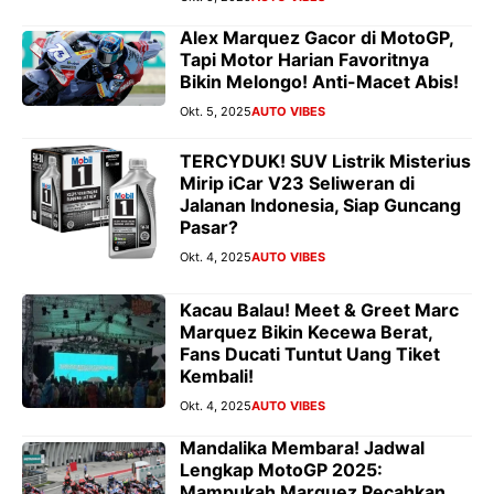
Alex Marquez Gacor di MotoGP,
Tapi Motor Harian Favoritnya
Bikin Melongo! Anti-Macet Abis!
Okt. 5, 2025
AUTO VIBES
TERCYDUK! SUV Listrik Misterius
Mirip iCar V23 Seliweran di
Jalanan Indonesia, Siap Guncang
Pasar?
Okt. 4, 2025
AUTO VIBES
Kacau Balau! Meet & Greet Marc
Marquez Bikin Kecewa Berat,
Fans Ducati Tuntut Uang Tiket
Kembali!
Okt. 4, 2025
AUTO VIBES
Mandalika Membara! Jadwal
Lengkap MotoGP 2025:
Mampukah Marquez Pecahkan