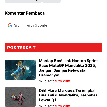
o
A
a
n
o
p
m
g
Komentar Pembaca
k
p
er
POS TERKAIT
Mantap Bos! Link Nonton Sprint
Race MotoGP Mandalika 2025,
Jangan Sampai Kelewatan
Dramanya!
Okt. 5, 2025
AUTO VIBES
Dih! Marc Marquez Terjungkal
Dua Kali di Mandalika, Terpaksa
Lewat Q1!
Okt. 5, 2025
AUTO VIBES