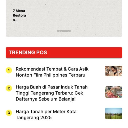
7 Menu
Restora
n
Jepang
yang
Wajib
Dicoba,
Bukan
Cuma
TRENDING POS
Sushi!
Rekomendasi Tempat & Cara Asik
Nonton Film Philippines Terbaru
Harga Buah di Pasar Induk Tanah
Tinggi Tangerang Terbaru: Cek
Daftarnya Sebelum Belanja!
Harga Tanah per Meter Kota
Tangerang 2025