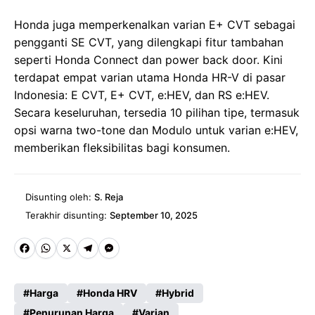
Honda juga memperkenalkan varian E+ CVT sebagai
pengganti SE CVT, yang dilengkapi fitur tambahan
seperti Honda Connect dan power back door. Kini
terdapat empat varian utama Honda HR-V di pasar
Indonesia: E CVT, E+ CVT, e:HEV, dan RS e:HEV.
Secara keseluruhan, tersedia 10 pilihan tipe, termasuk
opsi warna two-tone dan Modulo untuk varian e:HEV,
memberikan fleksibilitas bagi konsumen.
Disunting oleh:
S. Reja
Terakhir disunting:
September 10, 2025
Fa
W
X
Te
M
ce
ha
le
es
Harga
Honda HRV
Hybrid
b
ts
gr
se
Penurunan Harga
Varian