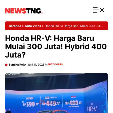
Langsung
ke
isi
Beranda
>
Auto Vibes
>
Honda HR-V: Harga Baru Mulai 300 Juta!
Hybrid 400 Juta?
Honda HR-V: Harga Baru
Mulai 300 Juta! Hybrid 400
Juta?
Santika Reja
Juni 11, 2025
AUTO VIBES