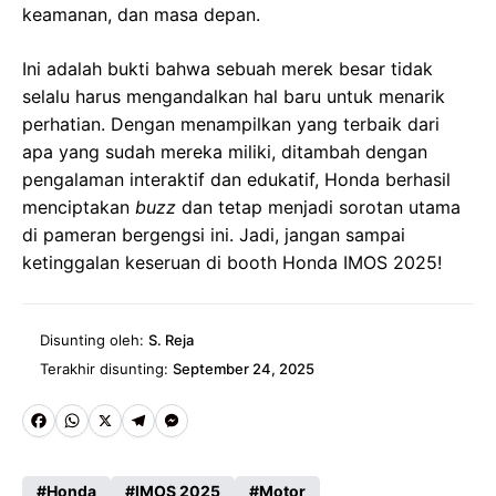
keamanan, dan masa depan.
Ini adalah bukti bahwa sebuah merek besar tidak
selalu harus mengandalkan hal baru untuk menarik
perhatian. Dengan menampilkan yang terbaik dari
apa yang sudah mereka miliki, ditambah dengan
pengalaman interaktif dan edukatif, Honda berhasil
menciptakan
buzz
dan tetap menjadi sorotan utama
di pameran bergengsi ini. Jadi, jangan sampai
ketinggalan keseruan di booth Honda IMOS 2025!
Disunting oleh:
S. Reja
Terakhir disunting:
September 24, 2025
Fa
W
X
Te
M
ce
ha
le
es
Honda
IMOS 2025
Motor