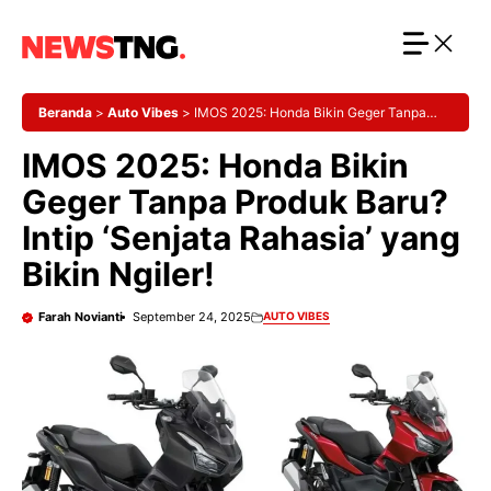
Langsung
ke
isi
Beranda
>
Auto Vibes
>
IMOS 2025: Honda Bikin Geger Tanpa
Produk Baru? Intip ‘Senjata Rahasia’ yang Bikin Ngiler!
IMOS 2025: Honda Bikin
Geger Tanpa Produk Baru?
Intip ‘Senjata Rahasia’ yang
Bikin Ngiler!
Farah Novianti
September 24, 2025
AUTO VIBES