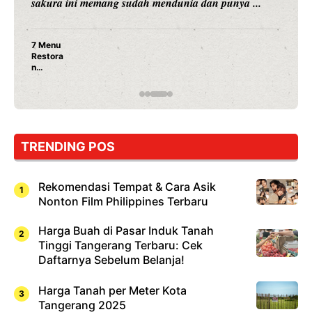
merambah dunia kuliner dengan ...
Nunung Srimulat & Vicky Prasetyo Buka Restoran
Ayam Panggang! Cuma Rp 15 Ribu, Resep
Rahasia Mami Bikin Nagih!
…
TRENDING POS
Rekomendasi Tempat & Cara Asik
Nonton Film Philippines Terbaru
Harga Buah di Pasar Induk Tanah
Tinggi Tangerang Terbaru: Cek
Daftarnya Sebelum Belanja!
Harga Tanah per Meter Kota
Tangerang 2025