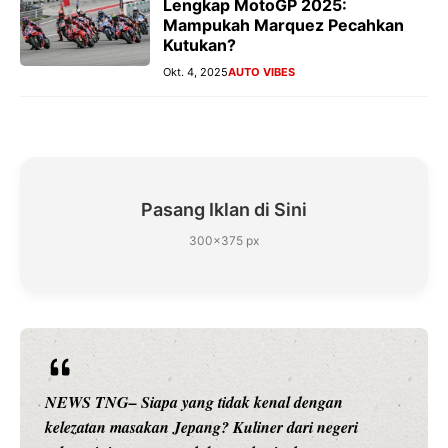
Lengkap MotoGP 2025:
Mampukah Marquez Pecahkan
Kutukan?
Okt. 4, 2025
AUTO VIBES
Pasang Iklan di Sini
300×375 px
NEWS TNG– Siapa sangka, dua nama besar di dunia
hiburan, Nunung Srimulat dan Vicky Prasetyo, kini