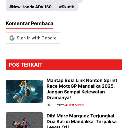
b
ts
gr
se
New Honda ADV 160
Skutik
o
A
a
n
o
p
m
g
Komentar Pembaca
k
p
er
POS TERKAIT
Mantap Bos! Link Nonton Sprint
Race MotoGP Mandalika 2025,
Jangan Sampai Kelewatan
Dramanya!
Okt. 5, 2025
AUTO VIBES
Dih! Marc Marquez Terjungkal
Dua Kali di Mandalika, Terpaksa
Lewat Q1!