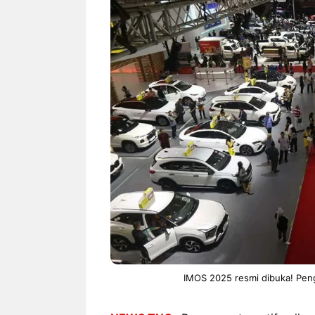
NEWS TNG– Siapa sangka, dua
NEWS TNG– Ba
nama besar di dunia hiburan,
Menyambut perg
Nunung Srimulat dan Vicky
2026, restoran a
Prasetyo, kini merambah dunia
Kakkoii All Yo
kuliner dengan ...
menghadirkan ..
Nunung Srimulat & Vicky
Sambut
Prasetyo Buka Restoran
Bandung
Ayam Panggang! Cuma Rp
You Can
15 Ribu, Resep Rahasia
145.00
Mami Bikin Nagih!
IMOS 2025 resmi dibuka! Peng