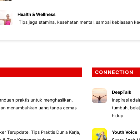
Health & Wellness
Tips jaga stamina, kesehatan mental, sampai kebiasaan kec
CONNECTION
DeepTalk
nduan praktis untuk menghasilkan,
Inspirasi ada
 dan menumbuhkan uang tanpa cemas
tumbuh, bela
hidup
ker Terupdate, Tips Praktis Dunia Kerja,
Youth Voice
ta & Tren Ketenagakerjaan
Suara Anak M