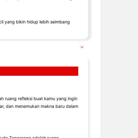
il yang bikin hidup lebih seimbang
lah ruang refleksi buat kamu yang ingin
jar, dan menemukan makna baru dalam
uda Tangerang adalah ruang