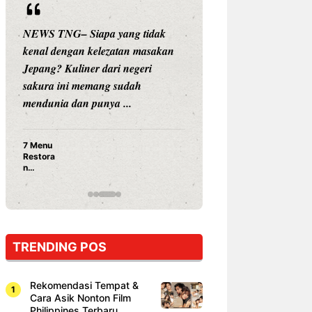
NEWS TNG– Siapa yang tidak
NEWS TNG– Siap
kenal dengan kelezatan masakan
nama besar di dun
Jepang? Kuliner dari negeri
Nunung Srimulat 
sakura ini memang sudah
Prasetyo, kini m
mendunia dan punya ...
kuliner dengan ...
7 Menu
Nunung S
Restora
Prasetyo
n
Ayam Pa
Jepang
15 Ribu,
yang
Mami Bik
Wajib
Dicoba,
Bukan
Cuma
TRENDING POS
Sushi!
Rekomendasi Tempat &
Cara Asik Nonton Film
Philippines Terbaru