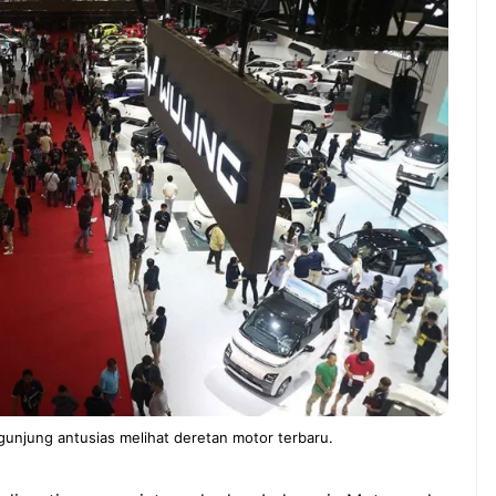
ndung –
NEWS TNG– Pernah gak sih
antian tahun
kamu mulai ngerjain sesuatu cuma
ll you can eat
buat iseng-iseng, eh ternyata malah
u Can Eat Bandung
jadi peluang bisnis yang
.
menguntungkan? ...
 2026, Kakkoii
Dari Iseng Jadi Cuan: Kisah
 Hadirkan Pesta All
TUM_ATUL yang Ubah
 Eat Mulai Rp
Hampers Jadi Bisnis Kece
0
unjung antusias melihat deretan motor terbaru.