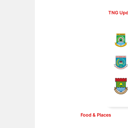
Langsung
ke
TNG Upd
isi
Food & Places