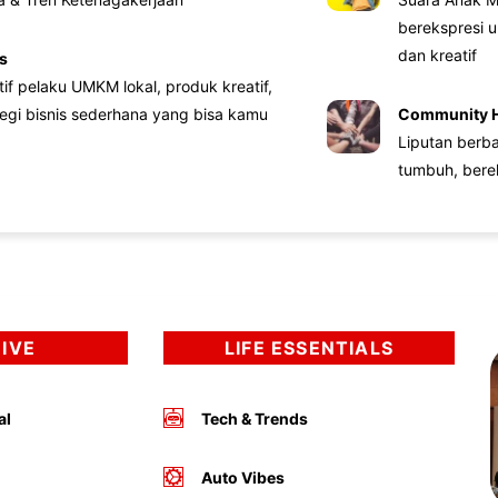
berekspresi u
dan kreatif
s
atif pelaku UMKM lokal, produk kreatif,
tegi bisnis sederhana yang bisa kamu
Community 
Liputan berb
tumbuh, bere
DIVE
LIFE ESSENTIALS
al
Tech & Trends
Auto Vibes