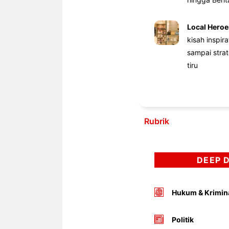
Local Heroe
kisah inspir
sampai stra
tiru
Rubrik
DEEP 
Hukum & Krimin
Politik