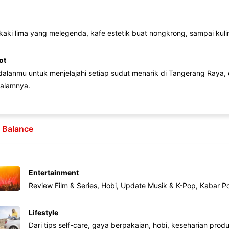
 kaki lima yang melegenda, kafe estetik buat nongkrong, sampai kuline
ot
lanmu untuk menjelajahi setiap sudut menarik di Tangerang Raya, d
alamnya.
e Balance
Entertainment
Review Film & Series, Hobi, Update Musik & K-Pop, Kabar P
Lifestyle
Dari tips self-care, gaya berpakaian, hobi, keseharian produk