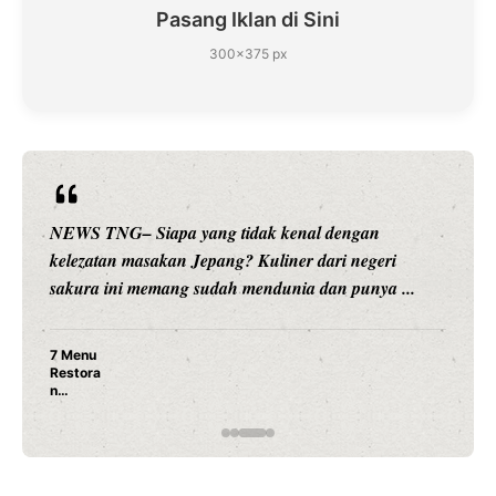
Pasang Iklan di Sini
300×375 px
NEWS TNG– Siapa yang tidak kenal dengan
kelezatan masakan Jepang? Kuliner dari negeri
sakura ini memang sudah mendunia dan punya ...
7 Menu
Restora
n
Jepang
yang
Wajib
Dicoba,
Bukan