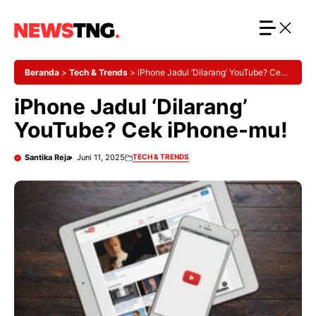
Langsung
ke
isi
Beranda
>
Tech & Trends
>
iPhone Jadul ‘Dilarang’ YouTube? Cek
iPhone-mu!
iPhone Jadul ‘Dilarang’
YouTube? Cek iPhone-mu!
Santika Reja
Juni 11, 2025
TECH & TRENDS