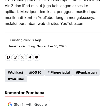
Air 2 dan iPad mini 4 juga kehilangan akses ke
aplikasi. Meskipun demikian, pengguna masih dapat
menikmati konten YouTube dengan mengaksesnya
melalui peramban web di situs YouTube.com.
Disunting oleh:
S. Reja
Terakhir disunting:
September 10, 2025
Fa
W
X
Te
M
ce
ha
le
es
Aplikasi
iOS 16
iPhone jadul
Pembaruan
b
ts
gr
se
YouTube
o
A
a
n
o
p
m
g
Komentar Pembaca
k
p
er