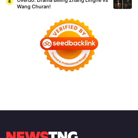
Overdo: Drama Billing Zhang Linghe vs
Wang Churan!