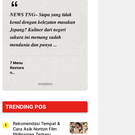
iapa yang tidak
NEWS TNG– Siapa sangka, dua
 kelezatan masakan
nama besar di dunia hiburan,
er dari negeri
Nunung Srimulat dan Vicky
emang sudah
Prasetyo, kini merambah dunia
 punya ...
kuliner dengan ...
Nunung Srimulat & Vicky
Prasetyo Buka Restoran
Ayam Panggang! Cuma Rp
15 Ribu, Resep Rahasia
Mami Bikin Nagih!
TRENDING POS
Rekomendasi Tempat &
Cara Asik Nonton Film
Philippines Terbaru