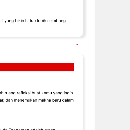
il yang bikin hidup lebih seimbang
lah ruang refleksi buat kamu yang ingin
jar, dan menemukan makna baru dalam
uda Tangerang adalah ruang