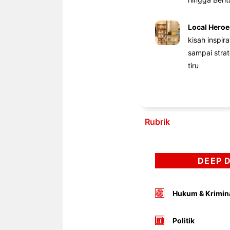
Local Heroe
kisah inspir
sampai stra
tiru
Rubrik
DEEP 
Hukum & Krimin
Politik