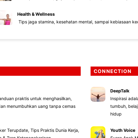
Health & Wellness
Tips jaga stamina, kesehatan mental, sampai kebiasaan kec
CONNECTION
DeepTalk
nduan praktis untuk menghasilkan,
Inspirasi ada
 dan menumbuhkan uang tanpa cemas
tumbuh, bela
hidup
ker Terupdate, Tips Praktis Dunia Kerja,
Youth Voice
ta & Tren Ketenagakerjaan
Suara Anak M