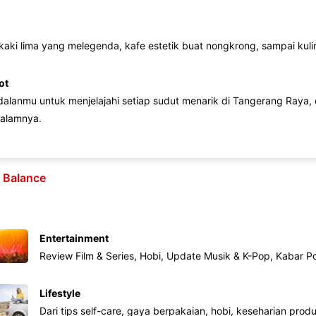
 kaki lima yang melegenda, kafe estetik buat nongkrong, sampai kuline
ot
lanmu untuk menjelajahi setiap sudut menarik di Tangerang Raya, d
alamnya.
e Balance
Entertainment
Review Film & Series, Hobi, Update Musik & K-Pop, Kabar P
Lifestyle
Dari tips self-care, gaya berpakaian, hobi, keseharian produk