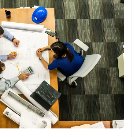
NEWS TNG– Pernah gak sih
NEWS TNG– S
kamu mulai ngerjain sesuatu cuma
kenal dengan
buat iseng-iseng, eh ternyata malah
Jepang? Kulin
jadi peluang bisnis yang
sakura ini m
menguntungkan? ...
mendunia dan
7 Menu
Dari Iseng Jadi Cuan: Kisah
Restora
TUM_ATUL yang Ubah
n
Hampers Jadi Bisnis Kece
Jepang
yang
Wajib
Dicoba,
Bukan
Cuma
Sushi!