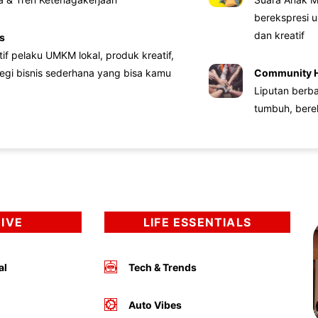
berekspresi u
dan kreatif
s
atif pelaku UMKM lokal, produk kreatif,
tegi bisnis sederhana yang bisa kamu
Community 
Liputan berb
tumbuh, bere
DIVE
LIFE ESSENTIALS
al
Tech & Trends
Auto Vibes