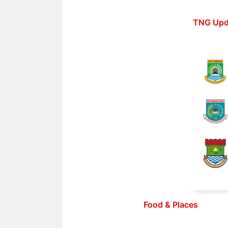
Langsung
ke
TNG Upd
isi
Food & Places