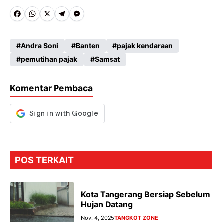
Fa
W
X
Te
M
ce
ha
le
es
Andra Soni
Banten
pajak kendaraan
b
ts
gr
se
pemutihan pajak
Samsat
o
A
a
n
o
p
m
g
Komentar Pembaca
k
p
er
POS TERKAIT
Kota Tangerang Bersiap Sebelum
Hujan Datang
Nov. 4, 2025
TANGKOT ZONE