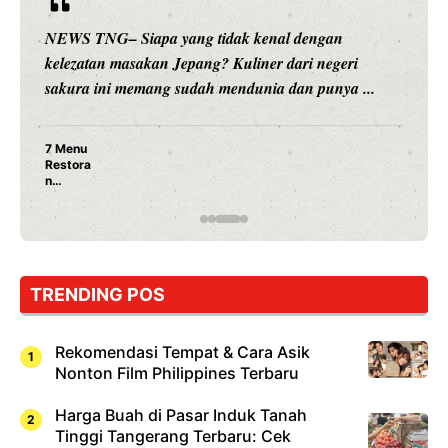
NEWS TNG– Siapa yang tidak kenal dengan
kelezatan masakan Jepang? Kuliner dari negeri
sakura ini memang sudah mendunia dan punya ...
7 Menu
Restora
n
Jepang
yang
Wajib
Dicoba,
Bukan
Cuma
TRENDING POS
Sushi!
Rekomendasi Tempat & Cara Asik
Nonton Film Philippines Terbaru
Harga Buah di Pasar Induk Tanah
Tinggi Tangerang Terbaru: Cek