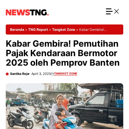
Langsung
ke
isi
Beranda
>
TNG Report
>
Tangkot Zone
>
Kabar Gembira!
Pemutihan Pajak Kendaraan Bermotor 2025 oleh Pemprov Banten
Kabar Gembira! Pemutihan
Pajak Kendaraan Bermotor
2025 oleh Pemprov Banten
Santika Reja
April 3, 2025
TANGKOT ZONE