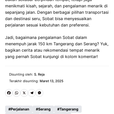
menikmati kisah, sejarah, dan pengalaman menarik di
sepanjang jalan. Dengan berbagai pilihan transportasi
dan destinasi seru, Sobat bisa menyesuaikan
perjalanan sesuai kebutuhan dan preferensi.
Jadi, bagaimana pengalaman Sobat dalam
menempuh jarak 150 km Tangerang dan Serang? Yuk,
bagikan cerita atau rekomendasi tempat menarik
yang pernah Sobat kunjungi di kolom komentar!
Disunting oleh:
S. Reja
Terakhir disunting:
Maret 13, 2025
Fa
W
X
Te
M
ce
ha
le
es
Perjalanan
Serang
Tangerang
b
ts
gr
se