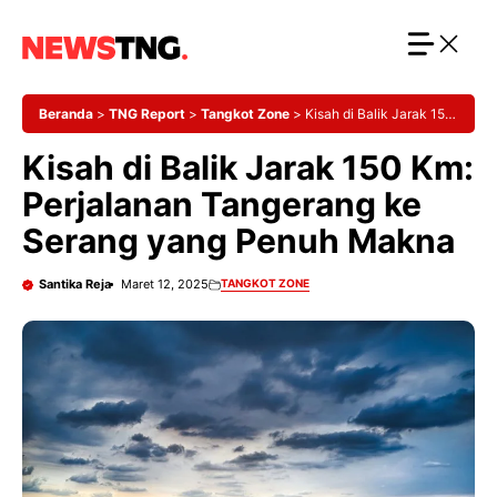
Langsung
ke
isi
Beranda
>
TNG Report
>
Tangkot Zone
>
Kisah di Balik Jarak 150
Km: Perjalanan Tangerang ke Serang yang Penuh Makna
Kisah di Balik Jarak 150 Km:
Perjalanan Tangerang ke
Serang yang Penuh Makna
Santika Reja
Maret 12, 2025
TANGKOT ZONE