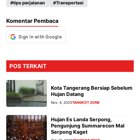
tips perjalanan
Transportasi
o
A
a
n
o
p
m
g
Komentar Pembaca
k
p
er
POS TERKAIT
Kota Tangerang Bersiap Sebelum
Hujan Datang
Nov. 4, 2025
TANGKOT ZONE
Hujan Es Landa Serpong,
Pengunjung Summarecon Mal
Serpong Kaget