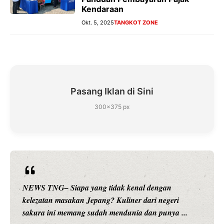
Kendaraan
Okt. 5, 2025
TANGKOT ZONE
Pasang Iklan di Sini
300×375 px
NEWS TNG– Siapa sangka, dua nama besar di dunia
hiburan, Nunung Srimulat dan Vicky Prasetyo, kini
merambah dunia kuliner dengan ...