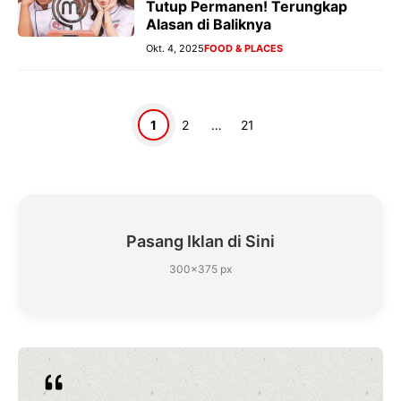
Tutup Permanen! Terungkap
Alasan di Baliknya
Okt. 4, 2025
FOOD & PLACES
Halaman
Halaman
Halaman
1
2
…
21
Pasang Iklan di Sini
300×375 px