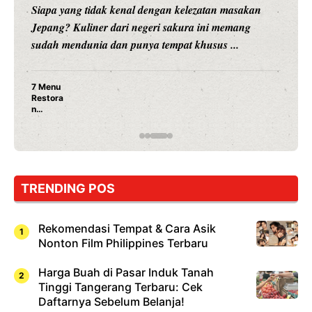
Siapa yang tidak kenal dengan kelezatan masakan
Jepang? Kuliner dari negeri sakura ini memang
sudah mendunia dan punya tempat khusus ...
7 Menu
Restora
n
Jepang
yang
Wajib
Dicoba,
Bukan
Cuma
TRENDING POS
Sushi!
Rekomendasi Tempat & Cara Asik
Nonton Film Philippines Terbaru
Harga Buah di Pasar Induk Tanah
Tinggi Tangerang Terbaru: Cek
Daftarnya Sebelum Belanja!