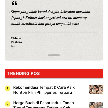
Siapa yang tidak kenal dengan kelezatan masakan
Jepang? Kuliner dari negeri sakura ini memang
sudah mendunia dan punya tempat khusus ...
7 Menu
Restora
n
Jepang
yang
Wajib
Dicoba,
Bukan
Cuma
TRENDING POS
Sushi!
Rekomendasi Tempat & Cara Asik
Nonton Film Philippines Terbaru
Harga Buah di Pasar Induk Tanah
Tinggi Tangerang Terbaru: Cek