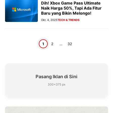
Dih! Xbox Game Pass Ultimate
Naik Harga 50%, Tapi Ada Fitur
Baru yang Bikin Melongo!
Okt. 4, 2025
TECH & TRENDS
Halaman
Halaman
Halaman
1
2
…
32
Pasang Iklan di Sini
300×375 px