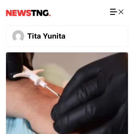
Langsung
ke
isi
Tita Yunita