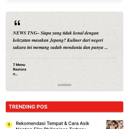
n
NEWS TNG– Siapa sangka, dua nama besar di 
eri
hiburan, Nunung Srimulat dan Vicky Prasetyo, k
ya ...
merambah dunia kuliner dengan ...
Nunung Srimulat & Vicky Prasetyo Buka Re
Ayam Panggang! Cuma Rp 15 Ribu, Resep
Rahasia Mami Bikin Nagih!
TRENDING POS
Rekomendasi Tempat & Cara Asik