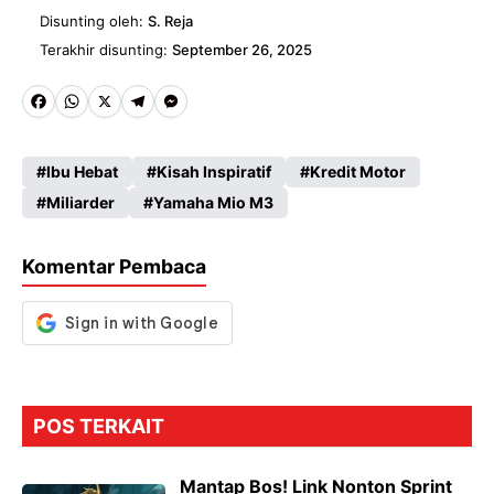
Disunting oleh:
S. Reja
Terakhir disunting:
September 26, 2025
Fa
W
X
Te
M
ce
ha
le
es
Ibu Hebat
Kisah Inspiratif
Kredit Motor
b
ts
gr
se
Miliarder
Yamaha Mio M3
o
A
a
n
o
p
m
g
Komentar Pembaca
k
p
er
POS TERKAIT
Mantap Bos! Link Nonton Sprint