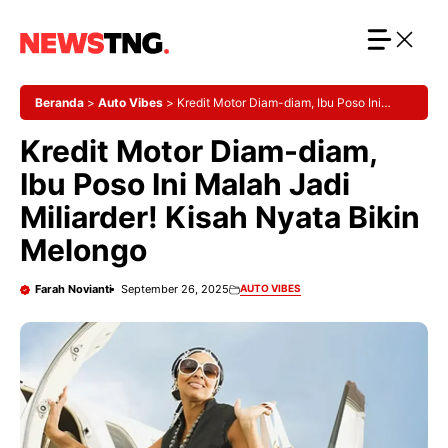
Langsung
ke
isi
Beranda
>
Auto Vibes
>
Kredit Motor Diam-diam, Ibu Poso Ini
Malah Jadi Miliarder! Kisah Nyata Bikin Melongo
Kredit Motor Diam-diam,
Ibu Poso Ini Malah Jadi
Miliarder! Kisah Nyata Bikin
Melongo
Farah Novianti
September 26, 2025
AUTO VIBES