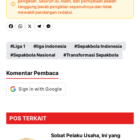
pengiklan. Seluruh isi, klaim, dan pernyataan adalah
ⓘ
tanggung jawab pengiklan sepenuhnya dan tidak
mewakili pandangan redaksi.
Fa
W
X
Te
M
ce
ha
le
es
Liga 1
liga indonesia
Sepakbola Indonesia
b
ts
gr
se
Sepakbola Nasional
Transformasi Sepakbola
o
A
a
n
o
p
m
g
Komentar Pembaca
k
p
er
POS TERKAIT
Sobat Pelaku Usaha, Ini yang