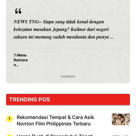
NEWS TNG– Siapa sangka, dua nama besar di duni
hiburan, Nunung Srimulat dan Vicky Prasetyo, kini
.
merambah dunia kuliner dengan ...
Nunung Srimulat & Vicky Prasetyo Buka Restoran
Ayam Panggang! Cuma Rp 15 Ribu, Resep
Rahasia Mami Bikin Nagih!
TRENDING POS
Rekomendasi Tempat & Cara Asik
Nonton Film Philippines Terbaru