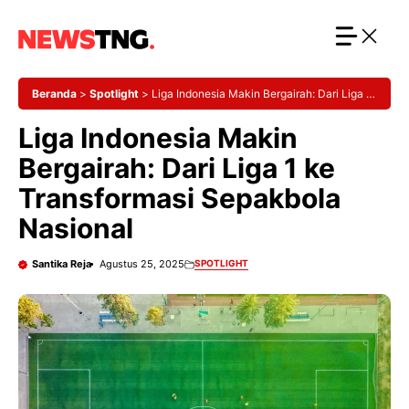
Langsung
ke
isi
Beranda
>
Spotlight
>
Liga Indonesia Makin Bergairah: Dari Liga 1
ke Transformasi Sepakbola Nasional
Liga Indonesia Makin
Bergairah: Dari Liga 1 ke
Transformasi Sepakbola
Nasional
Santika Reja
Agustus 25, 2025
SPOTLIGHT