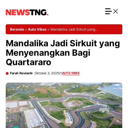
Langsung
ke
isi
Beranda
>
Auto Vibes
>
Mandalika Jadi Sirkuit yang
Menyenangkan Bagi Quartararo
Mandalika Jadi Sirkuit yang
Menyenangkan Bagi
Quartararo
Farah Novianti
Oktober 3, 2025
AUTO VIBES