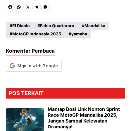
Fa
W
X
Te
M
ce
ha
le
es
El Diablo
Fabio Quartararo
Mandalika
b
ts
gr
se
MotoGP Indonesia 2025
yamaha
o
A
a
n
o
p
m
g
Komentar Pembaca
k
p
er
POS TERKAIT
Mantap Bos! Link Nonton Sprint
Race MotoGP Mandalika 2025,
Jangan Sampai Kelewatan
Dramanya!