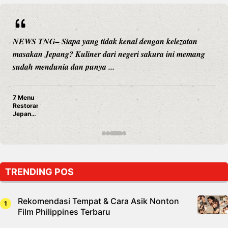
NEWS TNG– Siapa sangka, dua nama besar di dunia
hiburan, Nunung Srimulat dan Vicky Prasetyo, kini
merambah dunia kuliner dengan ...
Nunung Srimulat & Vicky Prasetyo Buka Restoran 
Panggang! Cuma Rp 15 Ribu, Resep Rahasia Mami B
Nagih!
TRENDING POS
Rekomendasi Tempat & Cara Asik Nonton
Film Philippines Terbaru