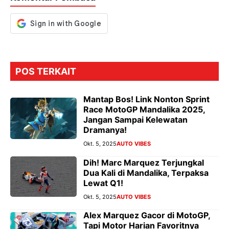
k
p
er
POS TERKAIT
Mantap Bos! Link Nonton Sprint
Race MotoGP Mandalika 2025,
Jangan Sampai Kelewatan
Dramanya!
Okt. 5, 2025
AUTO VIBES
Dih! Marc Marquez Terjungkal
Dua Kali di Mandalika, Terpaksa
Lewat Q1!
Okt. 5, 2025
AUTO VIBES
Alex Marquez Gacor di MotoGP,
Tapi Motor Harian Favoritnya