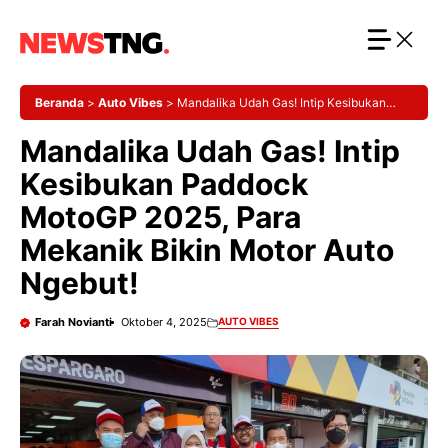
Langsung
ke
isi
Beranda
>
Auto Vibes
>
Mandalika Udah Gas! Intip Kesibukan
Paddock MotoGP 2025, Para Mekanik Bikin Motor Auto Ngebut!
Mandalika Udah Gas! Intip
Kesibukan Paddock
MotoGP 2025, Para
Mekanik Bikin Motor Auto
Ngebut!
Farah Novianti
Oktober 4, 2025
AUTO VIBES