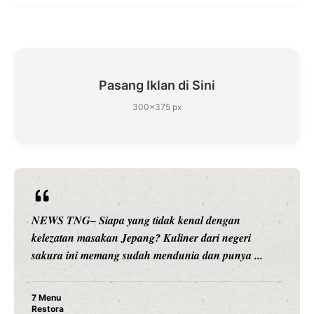
Pasang Iklan di Sini
300×375 px
ngan
NEWS TNG– Siapa sangka, dua nama besar 
 negeri
hiburan, Nunung Srimulat dan Vicky Prasetyo
punya ...
merambah dunia kuliner dengan ...
Nunung Srimulat & Vicky Prasetyo Buka
Ayam Panggang! Cuma Rp 15 Ribu, Res