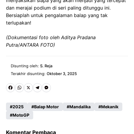
menyaksikan siapa yang akan menjadi yang tercepat
dan merajai podium di seri paling ditunggu ini.
Bersiaplah untuk pengalaman balap yang tak
terlupakan!
(Dokumentasi foto oleh Aditya Pradana
Putra/ANTARA FOTO)
Disunting oleh:
S. Reja
Terakhir disunting:
Oktober 3, 2025
Fa
W
X
Te
M
ce
ha
le
es
2025
Balap Motor
Mandalika
Mekanik
b
ts
gr
se
MotoGP
o
A
a
n
o
p
m
g
Komentar Pembaca