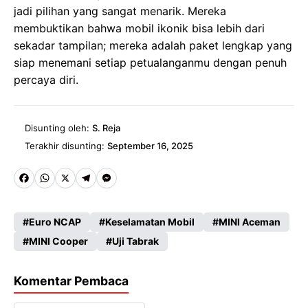
jadi pilihan yang sangat menarik. Mereka
membuktikan bahwa mobil ikonik bisa lebih dari
sekadar tampilan; mereka adalah paket lengkap yang
siap menemani setiap petualanganmu dengan penuh
percaya diri.
Disunting oleh:
S. Reja
Terakhir disunting:
September 16, 2025
Fa
W
X
Te
M
ce
ha
le
es
Euro NCAP
Keselamatan Mobil
MINI Aceman
b
ts
gr
se
MINI Cooper
Uji Tabrak
o
A
a
n
o
p
m
g
Komentar Pembaca
k
p
er