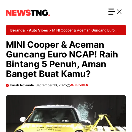
Langsung
ke
isi
Beranda
>
Auto Vibes
>
MINI Cooper & Aceman Guncang Euro
NCAP! Raih Bintang 5 Penuh, Aman Banget Buat Kamu?
MINI Cooper & Aceman
Guncang Euro NCAP! Raih
Bintang 5 Penuh, Aman
Banget Buat Kamu?
Farah Novianti
September 16, 2025
AUTO VIBES