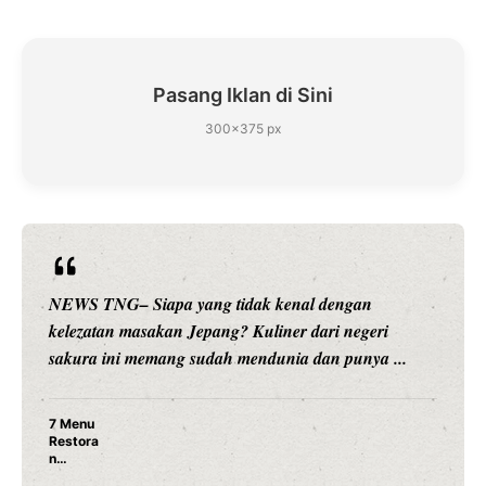
Pasang Iklan di Sini
300×375 px
NEWS TNG– Siapa sangka, dua nama besar di dunia
hiburan, Nunung Srimulat dan Vicky Prasetyo, kini
merambah dunia kuliner dengan ...
Nunung Srimulat & Vicky Prasetyo Buka Restoran
Ayam Panggang! Cuma Rp 15 Ribu, Resep
Rahasia Mami Bikin Nagih!