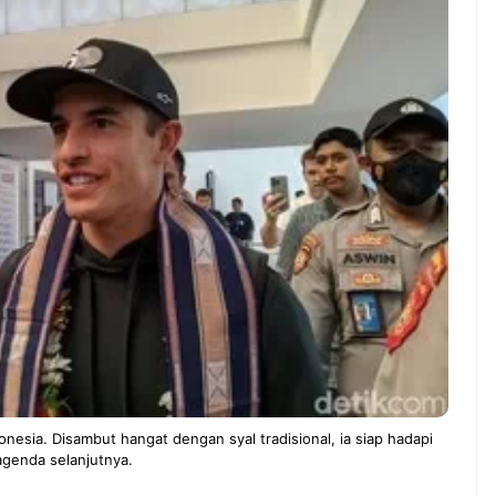
ndung –
NEWS TNG– Pernah gak sih
antian tahun
kamu mulai ngerjain sesuatu cuma
ll you can eat
buat iseng-iseng, eh ternyata malah
u Can Eat Bandung
jadi peluang bisnis yang
.
menguntungkan? ...
 2026, Kakkoii
Dari Iseng Jadi Cuan: Kisah
 Hadirkan Pesta All
TUM_ATUL yang Ubah
 Eat Mulai Rp
Hampers Jadi Bisnis Kece
0
esia. Disambut hangat dengan syal tradisional, ia siap hadapi
agenda selanjutnya.