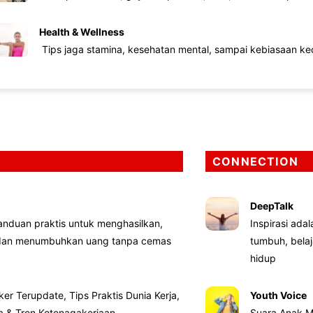
Health & Wellness
Tips jaga stamina, kesehatan mental, sampai kebiasaan kec
CONNECTION
DeepTalk
nduan praktis untuk menghasilkan,
Inspirasi ada
 dan menumbuhkan uang tanpa cemas
tumbuh, bela
hidup
ker Terupdate, Tips Praktis Dunia Kerja,
Youth Voice
ta & Tren Ketenagakerjaan
Suara Anak M