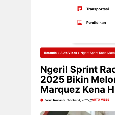
Transportasi
Pendidikan
Beranda
>
Auto Vibes
>
Ngeri! Sprint Race Mot
Ngeri! Sprint R
2025 Bikin Melo
Marquez Kena H
AUTO VIBES
Farah Novianti
Oktober 4, 2025