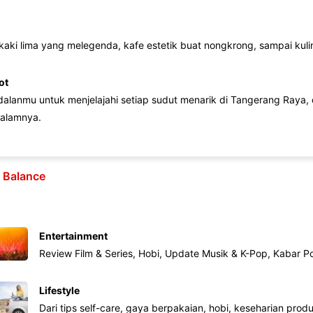
 kaki lima yang melegenda, kafe estetik buat nongkrong, sampai kuline
ot
lanmu untuk menjelajahi setiap sudut menarik di Tangerang Raya, d
alamnya.
e Balance
Entertainment
Review Film & Series, Hobi, Update Musik & K-Pop, Kabar P
Lifestyle
Dari tips self-care, gaya berpakaian, hobi, keseharian produk