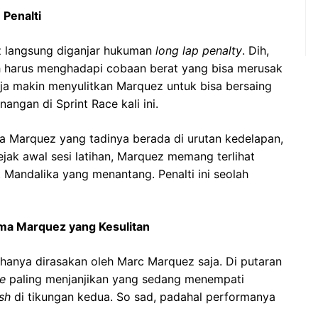
Penalti
ez langsung diganjar hukuman
long lap penalty
. Dih,
 harus menghadapi cobaan berat yang bisa merusak
 saja makin menyulitkan Marquez untuk bisa bersaing
gan di Sprint Race kali ini.
 Marquez yang tadinya berada di urutan kedelapan,
ejak awal sesi latihan, Marquez memang terlihat
t Mandalika yang menantang. Penalti ini seolah
ma Marquez yang Kesulitan
k hanya dirasakan oleh Marc Marquez saja. Di putaran
e
paling menjanjikan yang sedang menempati
sh
di tikungan kedua. So sad, padahal performanya