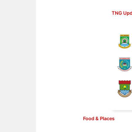
Langsung
ke
TNG Upd
isi
Food & Places