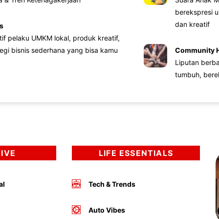
berekspresi u
dan kreatif
s
atif pelaku UMKM lokal, produk kreatif,
tegi bisnis sederhana yang bisa kamu
Community 
Liputan berb
tumbuh, bere
DIVE
LIFE ESSENTIALS
al
Tech & Trends
Auto Vibes