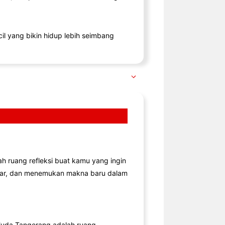
il yang bikin hidup lebih seimbang
lah ruang refleksi buat kamu yang ingin
jar, dan menemukan makna baru dalam
uda Tangerang adalah ruang