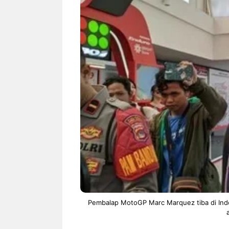
NEWS TNG– Siapa sangka, dua
NEWS TNG– Ba
nama besar di dunia hiburan,
Menyambut perg
Nunung Srimulat dan Vicky
2026, restoran a
Prasetyo, kini merambah dunia
Kakkoii All Yo
kuliner dengan ...
menghadirkan ..
Nunung Srimulat & Vicky
Sambut
Prasetyo Buka Restoran
Bandung
Ayam Panggang! Cuma Rp
You Can
15 Ribu, Resep Rahasia
145.00
Mami Bikin Nagih!
Pembalap MotoGP Marc Marquez tiba di Indon