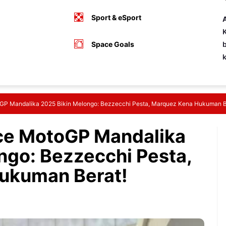
Sport & eSport
A
K
Space Goals
b
oGP Mandalika 2025 Bikin Melongo: Bezzecchi Pesta, Marquez Kena Hukuman B
ace MotoGP Mandalika
ngo: Bezzecchi Pesta,
ukuman Berat!