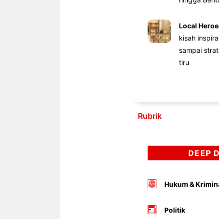
Local Heroe
kisah inspir
sampai stra
tiru
Rubrik
DEEP 
Hukum & Krimin
Politik