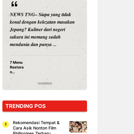
NEWS TNG– Siapa yang tidak
NEWS TNG– Siap
kenal dengan kelezatan masakan
nama besar di dun
Jepang? Kuliner dari negeri
Nunung Srimulat 
sakura ini memang sudah
Prasetyo, kini m
mendunia dan punya ...
kuliner dengan ...
7 Menu
Nunung S
Restora
Prasetyo
n
Ayam Pa
Jepang
15 Ribu,
yang
Mami Bik
Wajib
Dicoba,
Bukan
Cuma
TRENDING POS
Sushi!
Rekomendasi Tempat &
Cara Asik Nonton Film
Philippines Terbaru