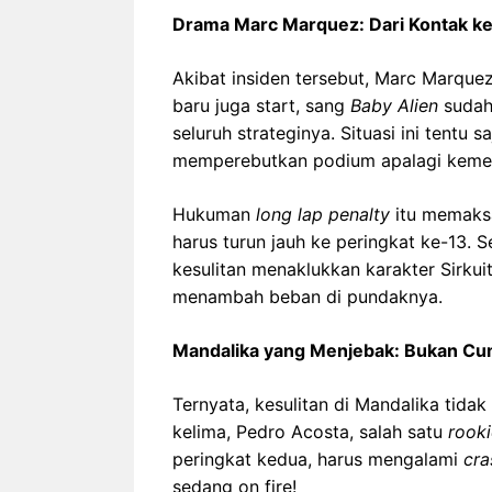
Drama Marc Marquez: Dari Kontak ke 
Akibat insiden tersebut, Marc Marqu
baru juga start, sang
Baby Alien
sudah
seluruh strateginya. Situasi ini tentu
memperebutkan podium apalagi kemenan
Hukuman
long lap penalty
itu memaksa
harus turun jauh ke peringkat ke-13. S
kesulitan menaklukkan karakter Sirkui
menambah beban di pundaknya.
Mandalika yang Menjebak: Bukan Cu
Ternyata, kesulitan di Mandalika tida
kelima, Pedro Acosta, salah satu
rooki
peringkat kedua, harus mengalami
cra
sedang on fire!