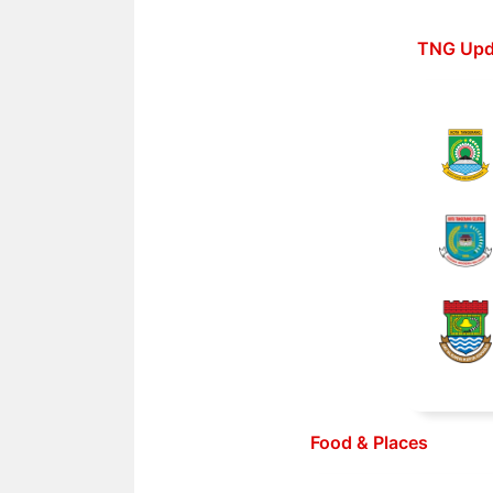
Langsung
ke
TNG Upd
isi
Food & Places