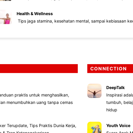
Health & Wellness
Tips jaga stamina, kesehatan mental, sampai kebiasaan kec
CONNECTION
DeepTalk
nduan praktis untuk menghasilkan,
Inspirasi ada
 dan menumbuhkan uang tanpa cemas
tumbuh, bela
hidup
ker Terupdate, Tips Praktis Dunia Kerja,
Youth Voice
ta & Tren Ketenagakerjaan
Suara Anak M