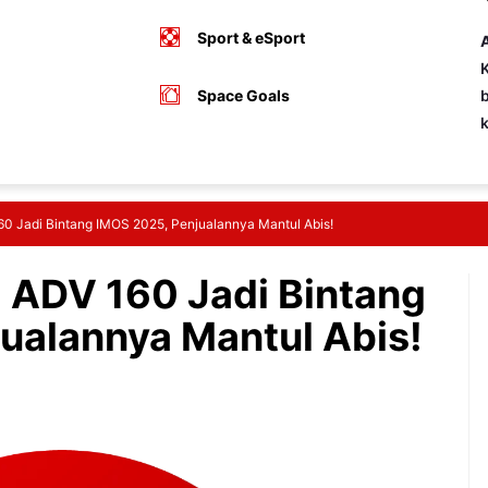
Sport & eSport
A
K
Space Goals
b
0 Jadi Bintang IMOS 2025, Penjualannya Mantul Abis!
 ADV 160 Jadi Bintang
ualannya Mantul Abis!