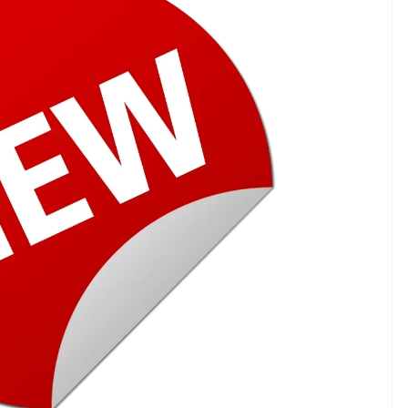
ndung –
NEWS TNG– Pernah gak sih
antian tahun
kamu mulai ngerjain sesuatu cuma
ll you can eat
buat iseng-iseng, eh ternyata malah
u Can Eat Bandung
jadi peluang bisnis yang
.
menguntungkan? ...
 2026, Kakkoii
Dari Iseng Jadi Cuan: Kisah
 Hadirkan Pesta All
TUM_ATUL yang Ubah
 Eat Mulai Rp
Hampers Jadi Bisnis Kece
0