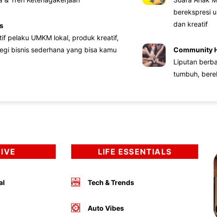
berekspresi u
dan kreatif
s
atif pelaku UMKM lokal, produk kreatif,
tegi bisnis sederhana yang bisa kamu
Community 
Liputan berb
tumbuh, bere
DIVE
LIFE ESSENTIALS
al
Tech & Trends
Auto Vibes