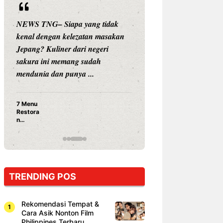
NEWS TNG– Siapa yang tidak
NEWS TNG– Siap
kenal dengan kelezatan masakan
nama besar di dun
Jepang? Kuliner dari negeri
Nunung Srimulat 
sakura ini memang sudah
Prasetyo, kini m
mendunia dan punya ...
kuliner dengan ...
7 Menu
Nunung S
Restora
Prasetyo
n
Ayam Pa
Jepang
15 Ribu,
yang
Mami Bik
Wajib
Dicoba,
Bukan
Cuma
TRENDING POS
Sushi!
Rekomendasi Tempat &
Cara Asik Nonton Film
Philippines Terbaru