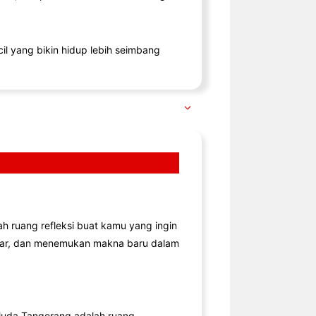
il yang bikin hidup lebih seimbang
lah ruang refleksi buat kamu yang ingin
jar, dan menemukan makna baru dalam
uda Tangerang adalah ruang