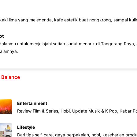
 kaki lima yang melegenda, kafe estetik buat nongkrong, sampai kuline
ot
lanmu untuk menjelajahi setiap sudut menarik di Tangerang Raya, d
alamnya.
e Balance
Entertainment
Review Film & Series, Hobi, Update Musik & K-Pop, Kabar P
Lifestyle
Dari tips self-care, gaya berpakaian, hobi, keseharian produk