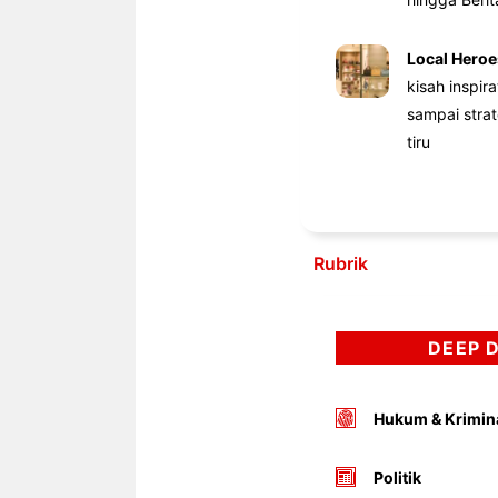
Local Heroe
kisah inspir
sampai stra
tiru
Rubrik
DEEP 
Hukum & Krimin
Politik