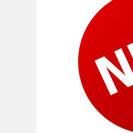
NEWS TNG– Siapa sangka, dua
NEWS TNG– Ba
nama besar di dunia hiburan,
Menyambut perg
Nunung Srimulat dan Vicky
2026, restoran a
Prasetyo, kini merambah dunia
Kakkoii All Yo
kuliner dengan ...
menghadirkan ..
Nunung Srimulat & Vicky
Sambut
Prasetyo Buka Restoran
Bandung
Ayam Panggang! Cuma Rp
You Can
15 Ribu, Resep Rahasia
145.00
Mami Bikin Nagih!