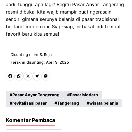
Jadi, tunggu apa lagi? Begitu Pasar Anyar Tangerang
resmi dibuka, kita wajib mampir buat ngerasain
sendiri gimana serunya belanja di pasar tradisional
bertaraf modern ini. Siap-siap, ini bakal jadi tempat
favorit baru kita semua!
Disunting oleh:
S. Reja
Terakhir disunting:
April 9, 2025
Fa
W
X
Te
M
ce
ha
le
es
Pasar Anyar Tangerang
Pasar Modern
b
ts
gr
se
revitalisasi pasar
Tangerang
wisata belanja
o
A
a
n
o
p
m
g
Komentar Pembaca
k
p
er