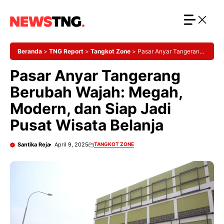
Langsung
ke
isi
Beranda
>
TNG Report
>
Tangkot Zone
>
Pasar Anyar Tangerang
Berubah Wajah: Megah, Modern, dan Siap Jadi Pusat Wisata
Pasar Anyar Tangerang
Belanja
Berubah Wajah: Megah,
Modern, dan Siap Jadi
Pusat Wisata Belanja
Santika Reja
April 9, 2025
TANGKOT ZONE