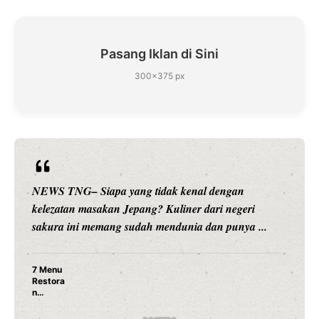
Pasang Iklan di Sini
300×375 px
kenal dengan
NEWS TNG– Siapa sangka, dua nam
ner dari negeri
hiburan, Nunung Srimulat dan Vicky
nia dan punya ...
merambah dunia kuliner dengan ...
Nunung Srimulat & Vicky Pras
Ayam Panggang! Cuma Rp 15 
Rahasia Mami Bikin Nagih!