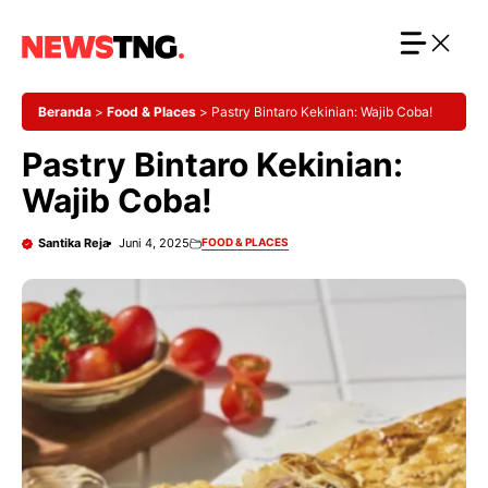
Langsung
ke
isi
Beranda
>
Food & Places
>
Pastry Bintaro Kekinian: Wajib Coba!
Pastry Bintaro Kekinian:
Wajib Coba!
Santika Reja
Juni 4, 2025
FOOD & PLACES