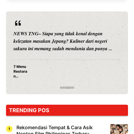
NEWS TNG– Siapa sangka, dua nama besar di dunia
hiburan, Nunung Srimulat dan Vicky Prasetyo, kini
merambah dunia kuliner dengan ...
Nunung Srimulat & Vicky Prasetyo Buka Restoran
Ayam Panggang! Cuma Rp 15 Ribu, Resep
Rahasia Mami Bikin Nagih!
TRENDING POS
Rekomendasi Tempat & Cara Asik
Nonton Film Philippines Terbaru