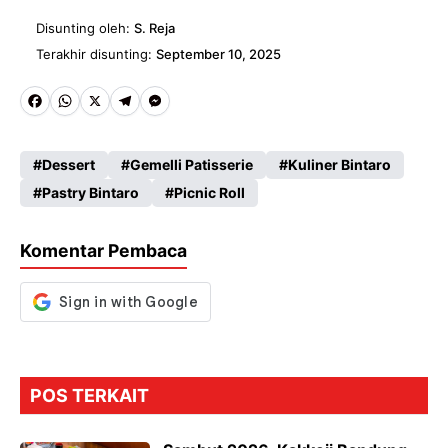
Disunting oleh:
S. Reja
Terakhir disunting:
September 10, 2025
Fa
W
X
Te
M
ce
ha
le
es
Dessert
Gemelli Patisserie
Kuliner Bintaro
b
ts
gr
se
Pastry Bintaro
Picnic Roll
o
A
a
n
o
p
m
g
Komentar Pembaca
k
p
er
POS TERKAIT