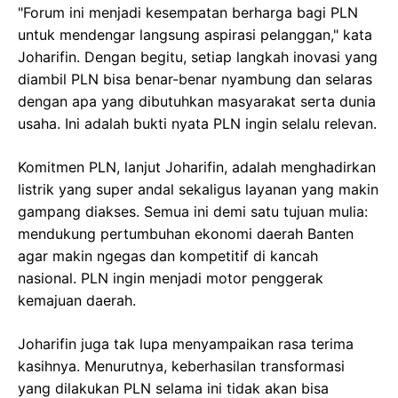
"Forum ini menjadi kesempatan berharga bagi PLN
untuk mendengar langsung aspirasi pelanggan," kata
Joharifin. Dengan begitu, setiap langkah inovasi yang
diambil PLN bisa benar-benar nyambung dan selaras
dengan apa yang dibutuhkan masyarakat serta dunia
usaha. Ini adalah bukti nyata PLN ingin selalu relevan.
Komitmen PLN, lanjut Joharifin, adalah menghadirkan
listrik yang super andal sekaligus layanan yang makin
gampang diakses. Semua ini demi satu tujuan mulia:
mendukung pertumbuhan ekonomi daerah Banten
agar makin ngegas dan kompetitif di kancah
nasional. PLN ingin menjadi motor penggerak
kemajuan daerah.
Joharifin juga tak lupa menyampaikan rasa terima
kasihnya. Menurutnya, keberhasilan transformasi
yang dilakukan PLN selama ini tidak akan bisa