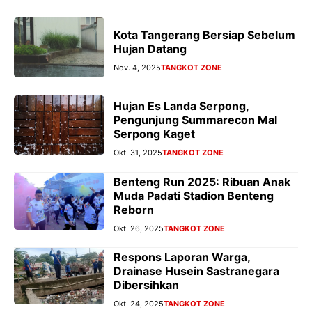
Kota Tangerang Bersiap Sebelum
Hujan Datang
Nov. 4, 2025
TANGKOT ZONE
Hujan Es Landa Serpong,
Pengunjung Summarecon Mal
Serpong Kaget
Okt. 31, 2025
TANGKOT ZONE
Benteng Run 2025: Ribuan Anak
Muda Padati Stadion Benteng
Reborn
Okt. 26, 2025
TANGKOT ZONE
Respons Laporan Warga,
Drainase Husein Sastranegara
Dibersihkan
Okt. 24, 2025
TANGKOT ZONE