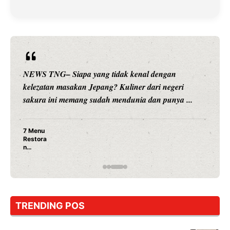
NEWS TNG– Siapa sangka, dua nama besar di dunia
hiburan, Nunung Srimulat dan Vicky Prasetyo, kini
merambah dunia kuliner dengan ...
Nunung Srimulat & Vicky Prasetyo Buka Restoran
Ayam Panggang! Cuma Rp 15 Ribu, Resep
Rahasia Mami Bikin Nagih!
TRENDING POS