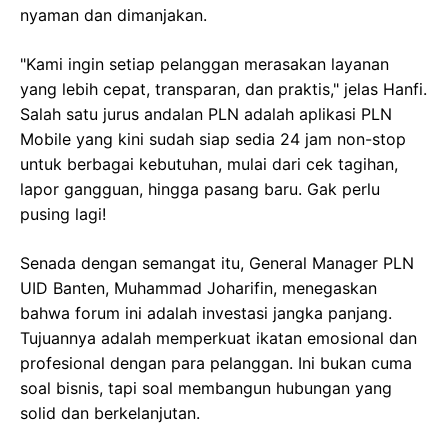
nyaman dan dimanjakan.
"Kami ingin setiap pelanggan merasakan layanan
yang lebih cepat, transparan, dan praktis," jelas Hanfi.
Salah satu jurus andalan PLN adalah aplikasi PLN
Mobile yang kini sudah siap sedia 24 jam non-stop
untuk berbagai kebutuhan, mulai dari cek tagihan,
lapor gangguan, hingga pasang baru. Gak perlu
pusing lagi!
Senada dengan semangat itu, General Manager PLN
UID Banten, Muhammad Joharifin, menegaskan
bahwa forum ini adalah investasi jangka panjang.
Tujuannya adalah memperkuat ikatan emosional dan
profesional dengan para pelanggan. Ini bukan cuma
soal bisnis, tapi soal membangun hubungan yang
solid dan berkelanjutan.