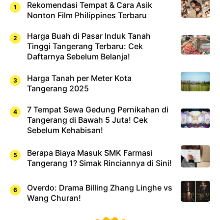
Rekomendasi Tempat & Cara Asik
Nonton Film Philippines Terbaru
Harga Buah di Pasar Induk Tanah
Tinggi Tangerang Terbaru: Cek
Daftarnya Sebelum Belanja!
Harga Tanah per Meter Kota
Tangerang 2025
7 Tempat Sewa Gedung Pernikahan di
Tangerang di Bawah 5 Juta! Cek
Sebelum Kehabisan!
Berapa Biaya Masuk SMK Farmasi
Tangerang 1? Simak Rinciannya di Sini!
Overdo: Drama Billing Zhang Linghe vs
Wang Churan!