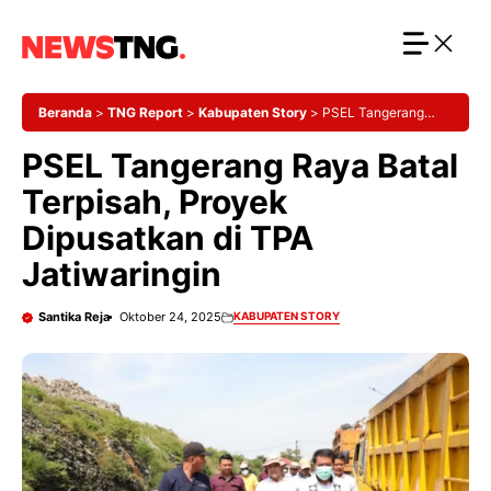
Langsung
ke
isi
Beranda
>
TNG Report
>
Kabupaten Story
>
PSEL Tangerang
Raya Batal Terpisah, Proyek Dipusatkan di TPA Jatiwaringin
PSEL Tangerang Raya Batal
Terpisah, Proyek
Dipusatkan di TPA
Jatiwaringin
Santika Reja
Oktober 24, 2025
KABUPATEN STORY