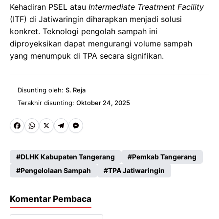
Kehadiran PSEL atau
Intermediate Treatment Facility
(ITF) di Jatiwaringin diharapkan menjadi solusi
konkret. Teknologi pengolah sampah ini
diproyeksikan dapat mengurangi volume sampah
yang menumpuk di TPA secara signifikan.
Disunting oleh:
S. Reja
Terakhir disunting:
Oktober 24, 2025
Fa
W
X
Te
M
ce
ha
le
es
DLHK Kabupaten Tangerang
Pemkab Tangerang
b
ts
gr
se
Pengelolaan Sampah
TPA Jatiwaringin
o
A
a
n
o
p
m
g
Komentar Pembaca
k
p
er