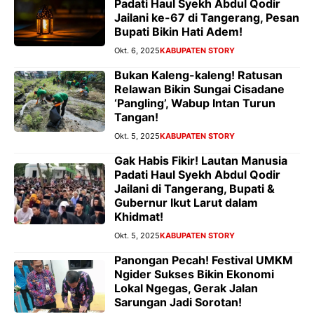
Padati Haul Syekh Abdul Qodir
Jailani ke-67 di Tangerang, Pesan
Bupati Bikin Hati Adem!
Okt. 6, 2025
KABUPATEN STORY
Bukan Kaleng-kaleng! Ratusan
Relawan Bikin Sungai Cisadane
‘Pangling’, Wabup Intan Turun
Tangan!
Okt. 5, 2025
KABUPATEN STORY
Gak Habis Fikir! Lautan Manusia
Padati Haul Syekh Abdul Qodir
Jailani di Tangerang, Bupati &
Gubernur Ikut Larut dalam
Khidmat!
Okt. 5, 2025
KABUPATEN STORY
Panongan Pecah! Festival UMKM
Ngider Sukses Bikin Ekonomi
Lokal Ngegas, Gerak Jalan
Sarungan Jadi Sorotan!