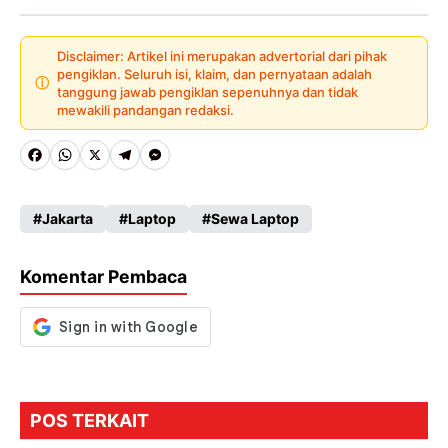
Disclaimer: Artikel ini merupakan advertorial dari pihak
pengiklan. Seluruh isi, klaim, dan pernyataan adalah
ⓘ
tanggung jawab pengiklan sepenuhnya dan tidak
mewakili pandangan redaksi.
Fa
W
X
Te
M
ce
ha
le
es
Jakarta
Laptop
Sewa Laptop
b
ts
gr
se
o
A
a
n
Komentar Pembaca
o
p
m
g
k
p
er
POS TERKAIT