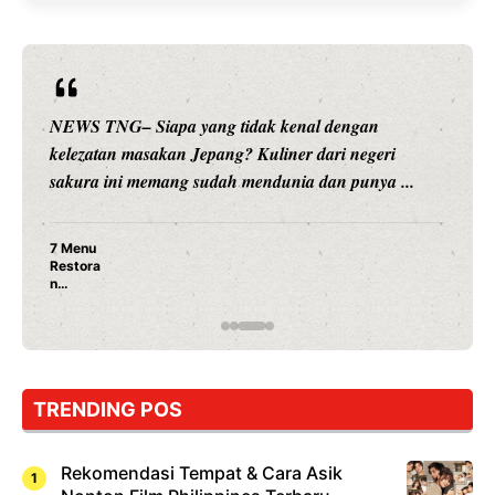
NEWS TNG– Siapa yang tidak kenal dengan
kelezatan masakan Jepang? Kuliner dari negeri
sakura ini memang sudah mendunia dan punya ...
7 Menu
Restora
n
Jepang
yang
Wajib
Dicoba,
Bukan
Cuma
TRENDING POS
Sushi!
Rekomendasi Tempat & Cara Asik