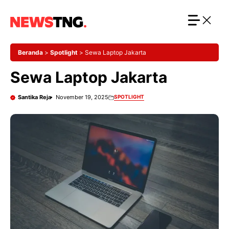
Langsung
ke
isi
Beranda
>
Spotlight
>
Sewa Laptop Jakarta
Sewa Laptop Jakarta
Santika Reja
November 19, 2025
SPOTLIGHT